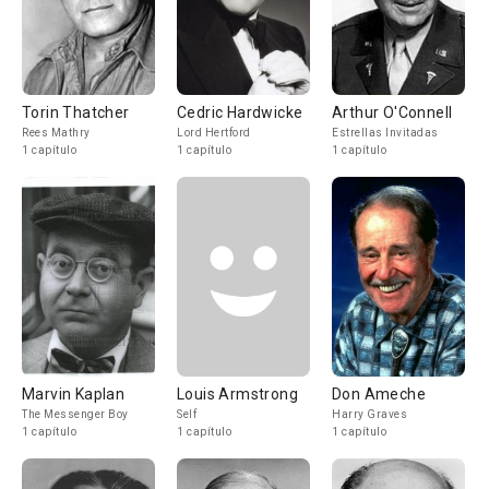
Torin Thatcher
Cedric Hardwicke
Arthur O'Connell
Rees Mathry
Lord Hertford
Estrellas Invitadas
1 capítulo
1 capítulo
1 capítulo
Marvin Kaplan
Louis Armstrong
Don Ameche
The Messenger Boy
Self
Harry Graves
1 capítulo
1 capítulo
1 capítulo