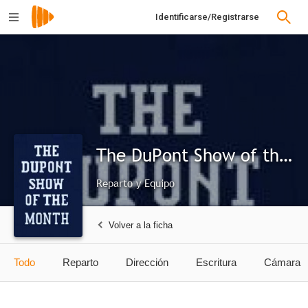
Identificarse/Registrarse
The DuPont Show of the Month
Reparto y Equipo
Volver a la ficha
Todo
Reparto
Dirección
Escritura
Cámara