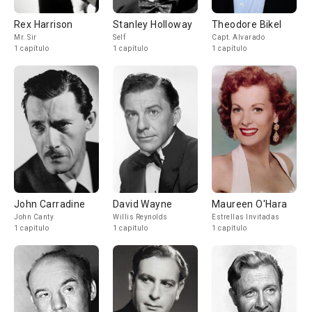
Rex Harrison
Stanley Holloway
Theodore Bikel
Mr. Sir
Self
Capt. Alvarado
1 capítulo
1 capítulo
1 capítulo
John Carradine
David Wayne
Maureen O'Hara
John Canty
Willis Reynolds
Estrellas Invitadas
1 capítulo
1 capítulo
1 capítulo