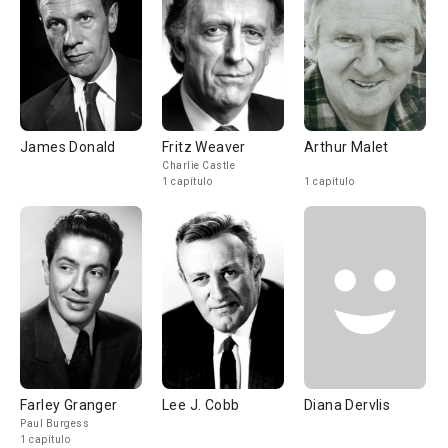
James Donald
Fritz Weaver
Arthur Malet
Charlie Castle
1 capítulo
1 capítulo
Farley Granger
Lee J. Cobb
Diana Dervlis
Paul Burgess
1 capítulo