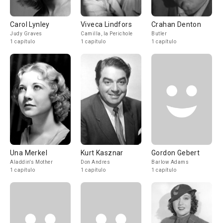
Carol Lynley
Viveca Lindfors
Crahan Denton
Judy Graves
Camilla, la Perichole
Butler
1 capítulo
1 capítulo
1 capítulo
Una Merkel
Kurt Kasznar
Gordon Gebert
Aladdin's Mother
Don Andres
Barlow Adams
1 capítulo
1 capítulo
1 capítulo