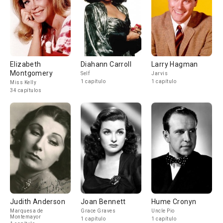
Elizabeth
Diahann Carroll
Larry Hagman
Montgomery
Self
Jarvis
1 capítulo
1 capítulo
Miss Kelly
34 capítulos
Judith Anderson
Joan Bennett
Hume Cronyn
Marquesa de
Grace Graves
Uncle Pio
Montemayor
1 capítulo
1 capítulo