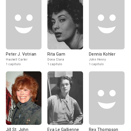
Peter J. Votrian
Rita Gam
Dennis Kohler
Haskell Carter
Dona Clara
John Henry
1 capítulo
1 capítulo
1 capítulo
Jill St. John
Eva Le Gallienne
Rex Thompson