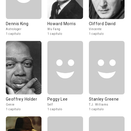
Dennis King
Howard Morris
Clifford David
Astrologer
Wu Fang
Vincente
1 capítulo
1 capítulo
1 capítulo
Geoffrey Holder
Peggy Lee
Stanley Greene
Genie
Self
T.J. Williams
1 capítulo
1 capítulo
1 capítulo