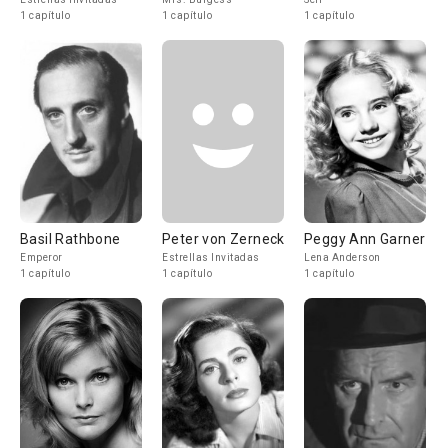
1 capítulo
1 capítulo
1 capítulo
Basil Rathbone
Peter von Zerneck
Peggy Ann Garner
Emperor
Estrellas Invitadas
Lena Anderson
1 capítulo
1 capítulo
1 capítulo