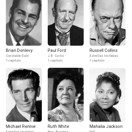
Brian Donlevy
Paul Ford
Russell Collins
Constable Dale
J.B. Curtis
Estrellas Invitadas
1 capítulo
1 capítulo
1 capítulo
Michael Rennie
Ruth White
Mahalia Jackson
Estrellas Invitadas
Mrs. Burgess
Self