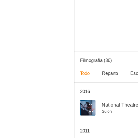
El príncipe y la corista
6.4
Filmografía (36)
Todo
Reparto
Esc
2016
The Deep Blue Sea
--
--
National Theatr
Guión
2011