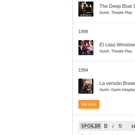
6.4
The Deep Blue 
Guión
,
Theatre Play
National Theatre Live: The Deep Blue Sea
1999
--
6.5
El caso Winslow
Guión
,
Theatre Play
1994
--
La versión Brow
Guión
,
Guión Adapta
The Browning Version
Ver todo
--