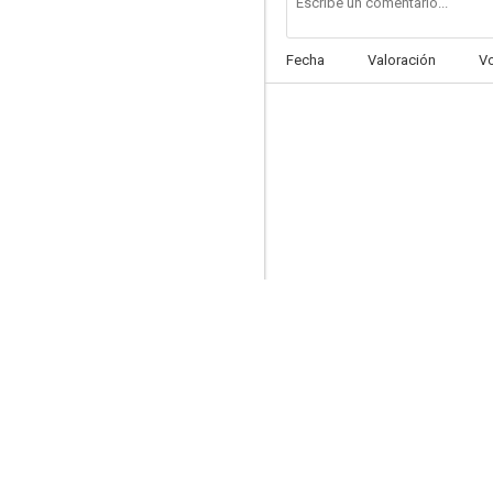
Fecha
Valoración
V
Legado de un héroe
--
Mesas separadas
--