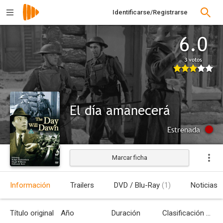
Identificarse/Registrarse
6.0
3 votos
El día amanecerá
Estrenada
Marcar ficha
Información
Trailers
DVD / Blu-Ray
(1)
Noticias
Título original
Año
Duración
Clasificación por edades