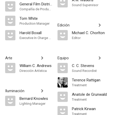
A.W. Watkins
General Film Distributors
Sound Supervisor
Compañía de Produccion
Tom White
Production Manager
Edición
Harold Boxall
Michael C. Chorlton
Executive In Charge Of Production
Editor
Arte
Equipo
William C. Andrews
C. C. Stevens
Dirección Artística
Sound Recordist
Terence Rattigan
Treatment
Iluminación
Anatole de Grunwald
Bernard Knowles
Treatment
Lighting Manager
Patrick Kirwan
Treatment