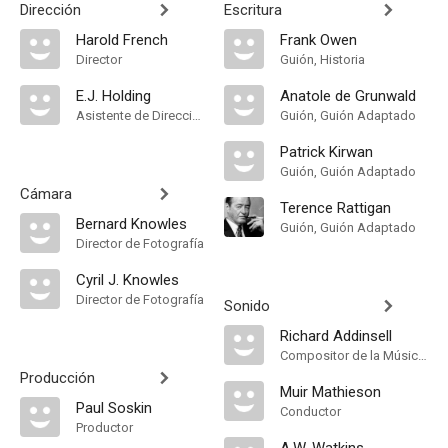
Dirección
Escritura
Harold French
Frank Owen
Director
Guión, Historia
E.J. Holding
Anatole de Grunwald
Asistente de Dirección
Guión, Guión Adaptado
Patrick Kirwan
Guión, Guión Adaptado
Cámara
Terence Rattigan
Bernard Knowles
Guión, Guión Adaptado
Director de Fotografía
Cyril J. Knowles
Director de Fotografía
Sonido
Richard Addinsell
Compositor de la Música Original, Música
Producción
Muir Mathieson
Paul Soskin
Conductor
Productor