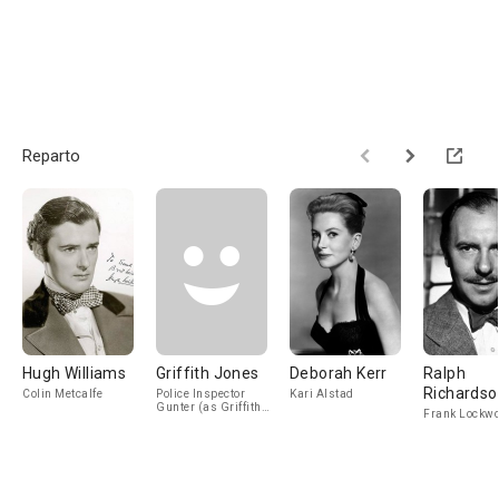
Reparto
Hugh Williams
Griffith Jones
Deborah Kerr
Ralph
Richardso
Colin Metcalfe
Police Inspector
Kari Alstad
Gunter (as Griffiths
Frank Lockw
Jones)