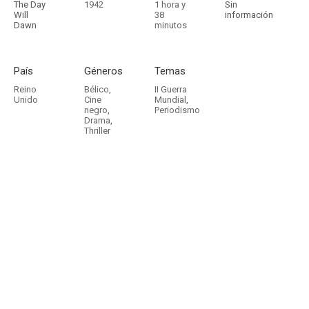
The Day
1942
1 hora y
Sin
Will
38
información
Dawn
minutos
País
Géneros
Temas
Reino
Bélico
,
II Guerra
Unido
Cine
Mundial
,
negro
,
Periodismo
Drama
,
Thriller