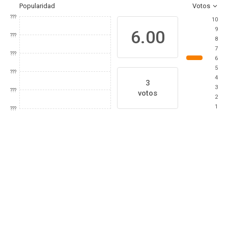
Popularidad
Votos
???
10
9
6.00
???
8
7
???
6
5
???
4
3
3
???
votos
2
1
???