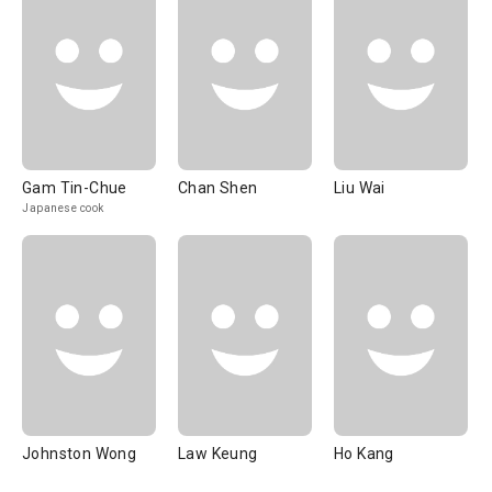
Gam Tin-Chue
Chan Shen
Liu Wai
Japanese cook
Johnston Wong
Law Keung
Ho Kang