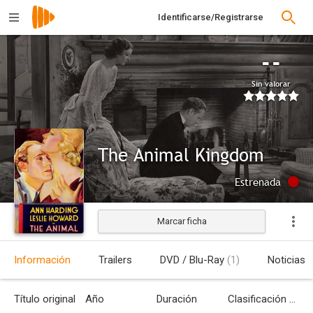
Identificarse/Registrarse
--
Sin valorar
The Animal Kingdom
Estrenada
Marcar ficha
Información
Trailers
DVD / Blu-Ray
(1)
Noticias
Título original
Año
Duración
Clasificación por edades