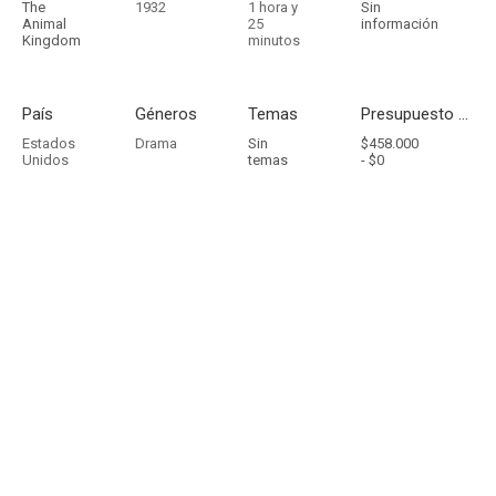
The
1932
1 hora y
Sin
Animal
25
información
Kingdom
minutos
País
Géneros
Temas
Presupuesto - Ingresos
Estados
Drama
Sin
$458.000
Unidos
temas
-
$0