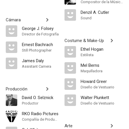
Compositor de la Música Original
Denzil A. Cutler
Sound
Cámara
George J. Folsey
Director de Fotografía
Costume & Make-Up
Ernest Bachrach
Ethel Hogan
Still Photographer
Estilista
James Daly
Mel Berns
Assistant Camera
Maquilladora
Howard Greer
Diseño de Vestuario
Producción
David O. Selznick
Walter Plunkett
Productor
Diseño de Vestuario
RKO Radio Pictures
Compañía de Produccion
Arte