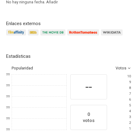
No hay ninguna fecha.
Añadir
Enlaces externos
Estadísticas
Popularidad
Votos
???
10
9
--
???
8
7
???
6
5
???
4
0
3
???
votos
2
1
???