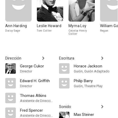
Ann Harding
Leslie Howard
Myrna Loy
William G
Daisy Sage
Tom Collier
Cecelia Henry
Regan
Collier
Dirección
Escritura
George Cukor
Horace Jackson
Director
Guión, Guión Adaptado
Edward H. Griffith
Philip Barry
Director
Guión, Theatre Play
Thomas Atkins
Asistente de Dirección
Sonido
Fred Spencer
Max Steiner
Asistente de Dirección