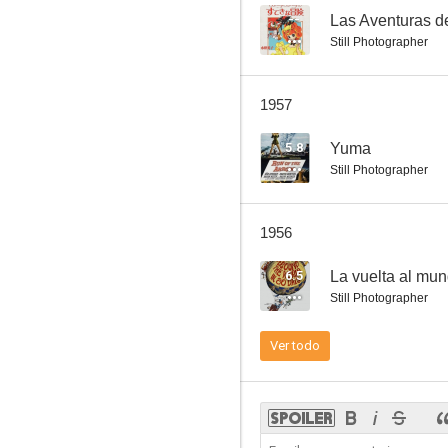
--
Las Aventuras de
Still Photographer
Wednesday's Child
1957
--
5.8
Yuma
Still Photographer
1956
6.5
La vuelta al mun
Still Photographer
Rio Rita
Ver todo