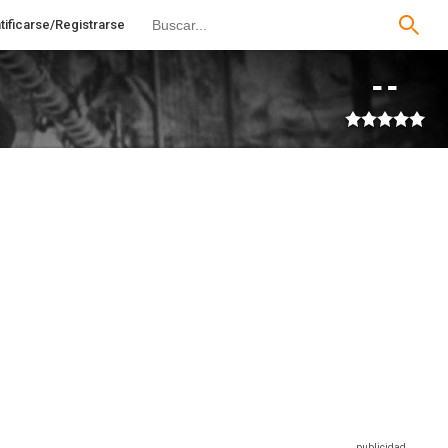
tificarse/Registrarse
--