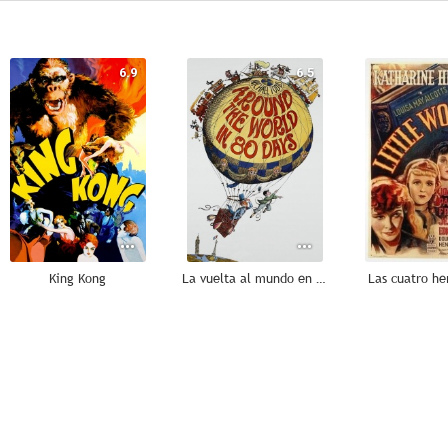
6.9
6.5
King Kong
La vuelta al mundo en 80 días
Las cuatro h
--
--