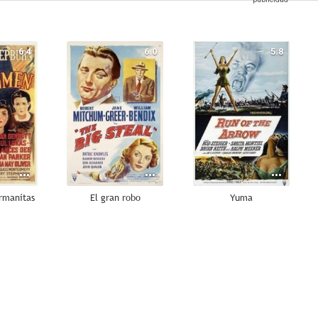
6.4
6.0
5.8
ermanitas
El gran robo
Yuma
--
--
--