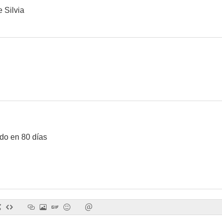
 Silvia
Este hombre es mío
La mujer más rica del mundo
The Animal 
do en 80 días