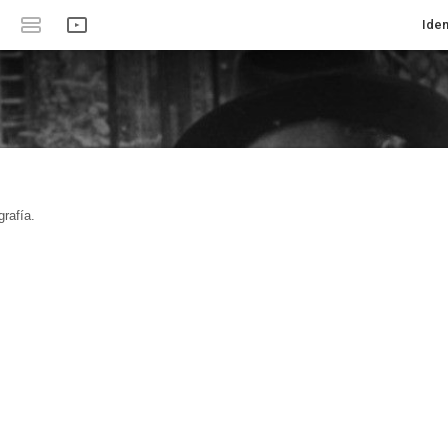
Iden
rafía.