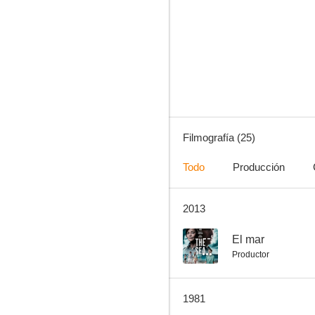
El mar
--
Filmografía (25)
Todo
Producción
2013
Negocio en vacaciones
--
--
El mar
Productor
1981