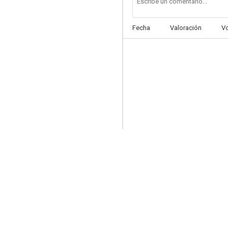
Fecha
Valoración
V
The Animal Kingdom
--
The Florodora Girl