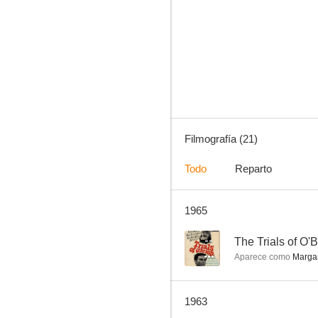
La rubia fenómeno
--
Filmografía (21)
Todo
Reparto
1965
La nueva generación
--
--
The Trials of O'B
Aparece como
Margar
1963