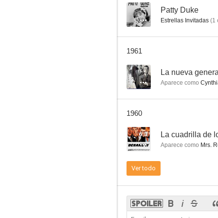
--
Patty Duke
Estrellas Invitadas
(
1
Johnny Dark
1961
--
--
La nueva gener
Aparece como
Cynthi
1960
6.3
La cuadrilla de 
Aparece como
Mrs. R
Stronger Than Desire
Ver todo
--