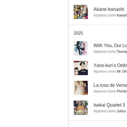
6.5
Akane-banashi
Aparece como
Karash
Spy×Family
2025
8.4
8.3
Aparece como
Tsunag
7.0
Yano-kun's Ordi
Aparece como
Mr. Om
3.2
La rosa de Versa
Aparece como
Florian
Re:Zero -Starting Life in Another World-
8.2
--
Isekai Quartet 3
Aparece como
Julius 