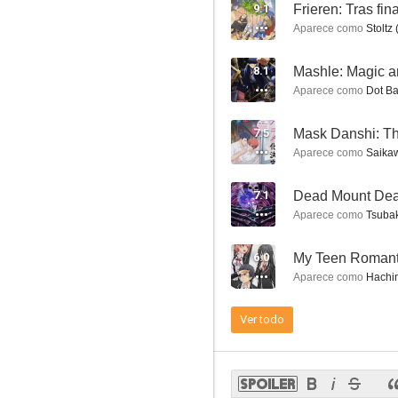
9.1
Frieren: Tras fina
Aparece como
Stoltz 
8.1
Mashle: Magic 
Aparece como
Dot Bar
Juuni Taisen
7.5
10
Aparece como
Saikaw
7.1
Dead Mount Dea
Aparece como
Tsubak
6.0
Aparece como
Hachim
Ver todo
Sword Art Online: Alicization - War of Underworld
9.0