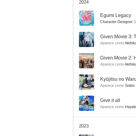
2024
--
Egumi Legacy
Character Designer
(
That Time I Got Reincarnated as a Slime
8.6
Given Movie 3: 
Aparece como
Akihiko
7.9
7.6
Given Movie 2: H
Aparece como
Akihiko
6.7
Kyūjitsu no Wa
Aparece como
Soten 
--
Give it all
Danganronpa: The Animation
Aparece como
Hayato
7.5
2023