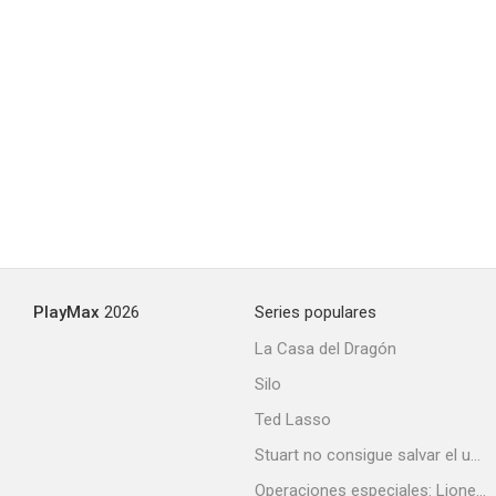
KonoSuba: Explosión en un mundo maravilloso
6.0
PlayMax
2026
Series populares
La Casa del Dragón
Silo
Ted Lasso
Sanrio Danshi
Stuart no consigue salvar el universo
5.6
Operaciones especiales: Lioness