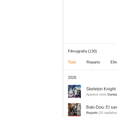
Kuroko's Basketball
8.7
Filmografía (130)
Todo
Reparto
Efe
2026
Kuroko no Basket: Last Game
8.5
10
Skeleton Knight 
Aparece como
Danka 
8.0
Baki-Dou: El sam
Reparto
(
25
capítulos