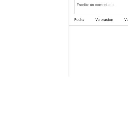
Fecha
Valoración
V
My Teen Romantic Comedy SNAFU TOO! OVA 2: Undoubtedly, Girls Are Made of Sugar, Spice, and Something Nice
8.6
Given Movie 3: To the Sea
8.6