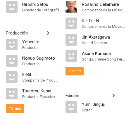
Hiroshi Satou
Rosalino Cellamare
Director de Fotografía
Compositor de la Música Original
R・O・N
Compositor de la Música Original
Producción
Jin Aketagawa
Yohei Ito
Sound Director
Productor
Akane Kumada
Nobuo Sugimoto
Songs, Theme Song Performance
Productor
10 más
8-Bit
Compañía de Produccion
Tsutomu Kasai
Edición
Productor Ejecutivo
Yumi Jinguji
10 más
Editor