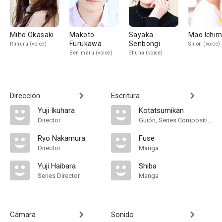
Miho Okasaki
Makoto
Sayaka
Mao Ichim
Furukawa
Senbongi
Rimuru (voice)
Shion (voice)
Benimaru (voice)
Shuna (voice)
Dirección
Escritura
Yuji Ikuhara
Kotatsumikan
Director
Guión, Series Composition
Ryo Nakamura
Fuse
Director
Manga
Yuji Haibara
Shiba
Series Director
Manga
Cámara
Sonido