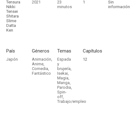
Tensura
2021
23
1
Sin
Nikki
minutos
información
Tensei
Shitara
Slime
Datta
Ken
País
Géneros
Temas
Capítulos
Japón
Animación
,
Espada
12
Anime
,
y
Comedia
,
brujería
,
Fantástico
Isekai
,
Magia
,
Manga
,
Parodia
,
Spin-
off
,
Trabajo/empleo