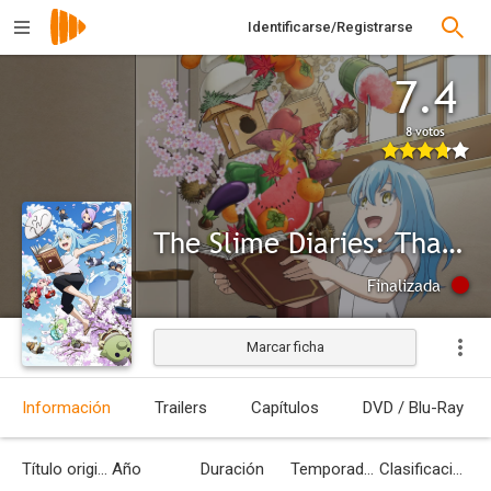
Identificarse/Registrarse
7.4
8 votos
The Slime Diaries: That Time I Got Reincarnated as a Slime
Finalizada
Marcar ficha
Información
Trailers
Capítulos
DVD / Blu-Ray
Título original
Año
Duración
Temporadas
Clasificación por edades