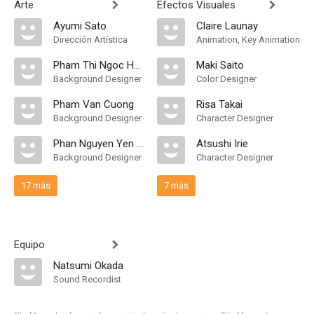
Arte
Efectos Visuales
Ayumi Sato
Claire Launay
Dirección Artística
Animation, Key Animation
Pham Thi Ngoc Han
Maki Saito
Background Designer
Color Designer
Pham Van Cuong
Risa Takai
Background Designer
Character Designer
Phan Nguyen Yen Nhi
Atsushi Irie
Background Designer
Character Designer
17 más
7 más
Equipo
Natsumi Okada
Sound Recordist