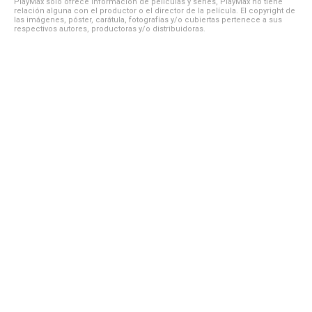
PlayMax solo ofrece información de películas y series, PlayMax no tiene
relación alguna con el productor o el director de la película. El copyright de
las imágenes, póster, carátula, fotografías y/o cubiertas pertenece a sus
respectivos autores, productoras y/o distribuidoras.