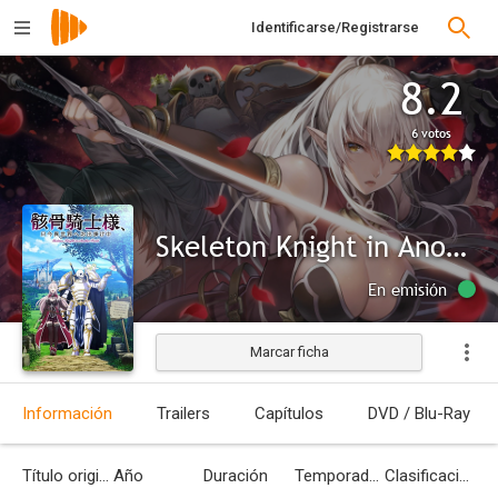
Identificarse/Registrarse
8.2
6 votos
Skeleton Knight in Another World
En emisión
Marcar ficha
Información
Trailers
Capítulos
DVD / Blu-Ray
Título original
Año
Duración
Temporadas
Clasificación por edades