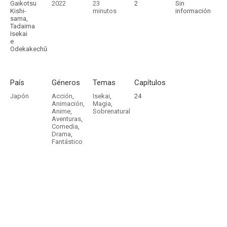
Gaikotsu
2022
23
2
Sin
Kishi-
minutos
información
sama,
Tadaima
Isekai
e
Odekakechū
País
Géneros
Temas
Capítulos
Japón
Acción
,
Isekai
,
24
Animación
,
Magia
,
Anime
,
Sobrenatural
Aventuras
,
Comedia
,
Drama
,
Fantástico