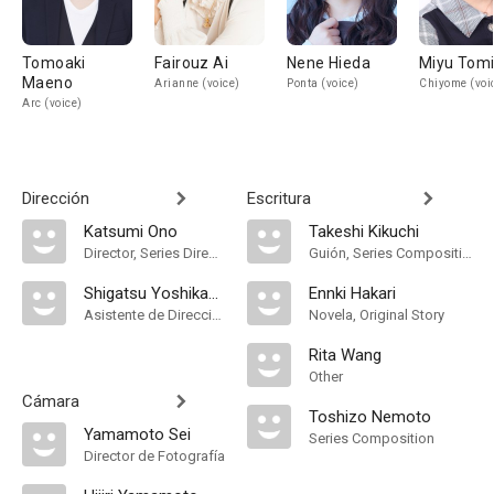
Tomoaki
Fairouz Ai
Nene Hieda
Miyu Tomi
Maeno
Arianne (voice)
Ponta (voice)
Chiyome (voi
Arc (voice)
Dirección
Escritura
Katsumi Ono
Takeshi Kikuchi
Director, Series Director
Guión, Series Composition
Shigatsu Yoshikawa
Ennki Hakari
Asistente de Dirección
Novela, Original Story
Rita Wang
Other
Cámara
Toshizo Nemoto
Yamamoto Sei
Series Composition
Director de Fotografía