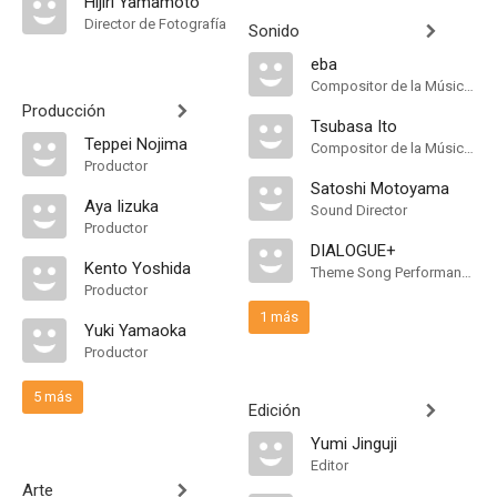
Hijiri Yamamoto
Director de Fotografía
Sonido
eba
Compositor de la Música Original
Producción
Tsubasa Ito
Teppei Nojima
Compositor de la Música Original
Productor
Satoshi Motoyama
Aya Iizuka
Sound Director
Productor
DIALOGUE+
Kento Yoshida
Theme Song Performance
Productor
1 más
Yuki Yamaoka
Productor
5 más
Edición
Yumi Jinguji
Editor
Arte