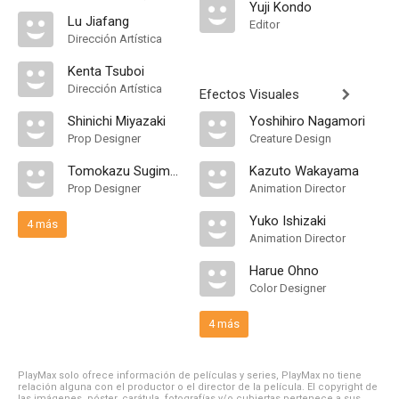
Yuji Kondo
Lu Jiafang
Editor
Dirección Artística
Kenta Tsuboi
Dirección Artística
Efectos Visuales
Shinichi Miyazaki
Yoshihiro Nagamori
Prop Designer
Creature Design
Tomokazu Sugimura
Kazuto Wakayama
Prop Designer
Animation Director
Yuko Ishizaki
4 más
Animation Director
Harue Ohno
Color Designer
4 más
PlayMax solo ofrece información de películas y series, PlayMax no tiene
relación alguna con el productor o el director de la película. El copyright de
las imágenes, póster, carátula, fotografías y/o cubiertas pertenece a sus