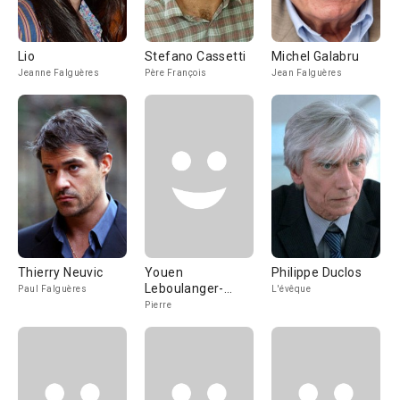
Lio
Stefano Cassetti
Michel Galabru
Jeanne Falguères
Père François
Jean Falguères
Thierry Neuvic
Youen
Philippe Duclos
Leboulanger-
Paul Falguères
L'évêque
Gourvil
Pierre