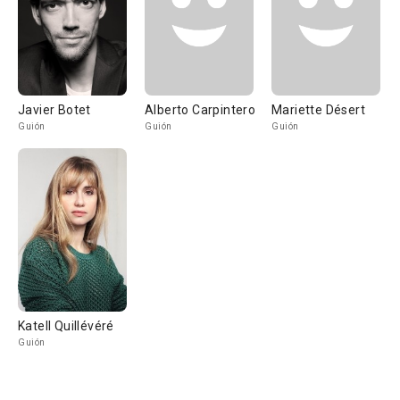
Javier Botet
Alberto Carpintero
Mariette Désert
Guión
Guión
Guión
Katell Quillévéré
Guión