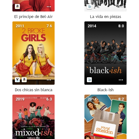
El príncipe de Bel-Air
La vida en piezas
2011
7.6
2014
8.0
Dos chicas sin blanca
Black-ish
2019
6.3
2017
8.2