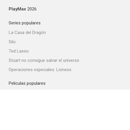
PlayMax
2026
Series populares
La Casa del Dragón
Silo
Ted Lasso
Stuart no consigue salvar el universo
Operaciones especiales: Lioness
Peliculas populares
Spider-Man: Brand New Day
La odisea
Obsession
La boca del diablo