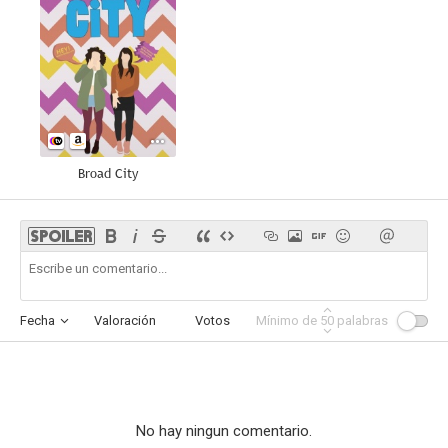
Broad City
Fecha
Valoración
Votos
Mínimo de
Afinidad
50
palabras
No hay ningun comentario.