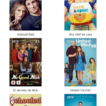
Outmatched
Una chef en casa
2019
6.5
2020
--
El secreto de Nick
United We Fall
2018
8.5
2019
--