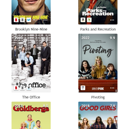
Brooklyn Nine-Nine
Parks and Recreation
2005
9.2
2022
9.9
The Office
Pivoting
2013
8.5
2018
7.9