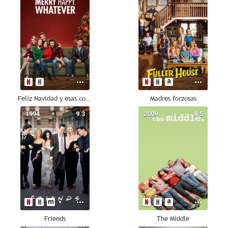
Feliz Navidad y esas cosas
Madres forzosas
1994
9.3
2009
8.5
Friends
The Middle