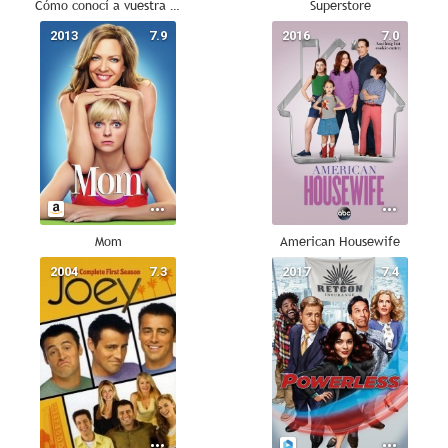
Cómo conocí a vuestra madre
Superstore
2013
7.9
2016
7.0
Mom
American Housewife
2004
7.3
2017
7.4