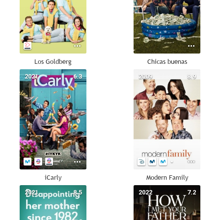
Los Goldberg
Chicas buenas
2021
6.3
2009
8.9
iCarly
Modern Family
2021
8.5
2022
7.2