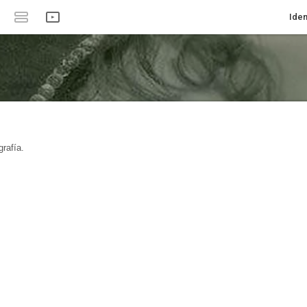
Iden
rafía.