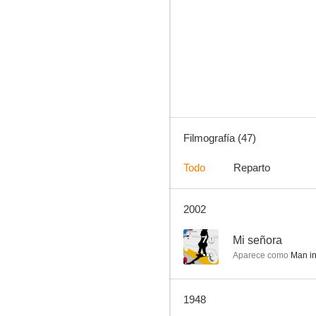
La señora Miniver
--
Filmografía (47)
Todo
Reparto
2002
Slightly Dangerous
--
7.0
Mi señora
Aparece como
Man in
1948