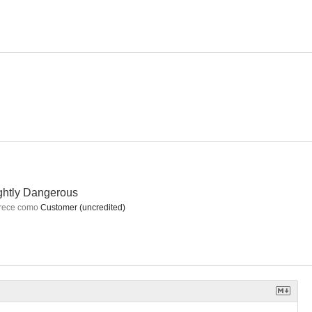
n marcha
Esta noche es nuestra
Cinco cunitas
--
--
--
ghtly Dangerous
rece como
Customer (uncredited)
ino
Huddle
Corsario
--
--
--