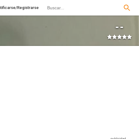
tificarse/Registrarse
--