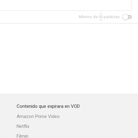
Mínimo de
50
palabras
 Flesh
Captain of the Guard
El valiente
--
--
--
Contenido que expirara en VOD
charlestón
Transcontinental Limited
Hot Stuff
Amazon Prime Video
--
--
Netflix
Filmin