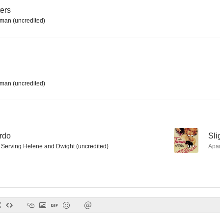
ers
an (uncredited)
Un hospital en las nubes
La muchacha de Salem
Una nación e
--
--
an (uncredited)
rdo
--
Sli
 Serving Helene and Dwight (uncredited)
Apa
Journal of a Crime
Vuelo nocturno
El adiv
--
--