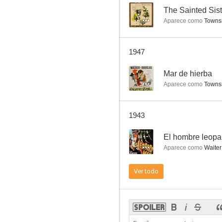
--
The Sainted Sist
Aparece como
Townsm
The Last Train from Madrid
1947
--
--
Mar de hierba
Aparece como
Townsm
1943
--
El hombre leopa
Aparece como
Waiter
Fugitivos de la isla del diablo
Ver todo
--