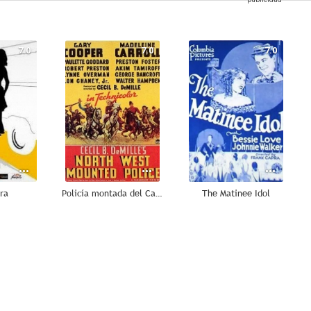
7.0
7.0
7.0
ora
Policía montada del Canadá
The Matinee Idol
--
--
--