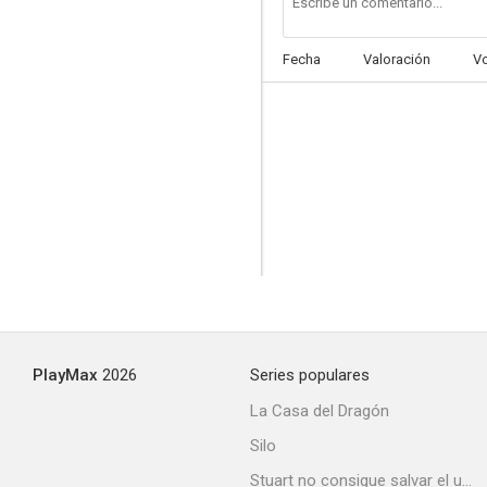
Fecha
Valoración
V
Liliom
--
PlayMax
2026
Series populares
The Spirit of Youth
La Casa del Dragón
--
Silo
Stuart no consigue salvar el universo