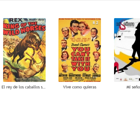
10
8.2
El rey de los caballos salvajes
Vive como quieras
Mi señ
6.0
6.0