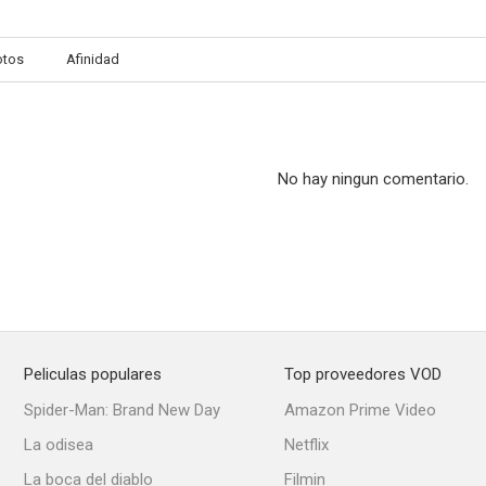
otos
Afinidad
Midnight Mystery
The Bat Whispers (El murciélago susurra)
Call of the
--
--
No hay ningun comentario.
Peliculas populares
Top proveedores VOD
The Spieler
Charley My Boy!
La locura del 
Spider-Man: Brand New Day
Amazon Prime Video
--
--
La odisea
Netflix
La boca del diablo
Filmin