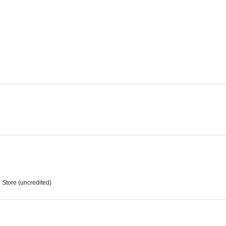
Unión Pacífico
Dinamita
The Sainted 
--
--
The Man Who Returned to Life
Third Finger, Left Hand
Mystery Sea
--
--
 Store (uncredited)