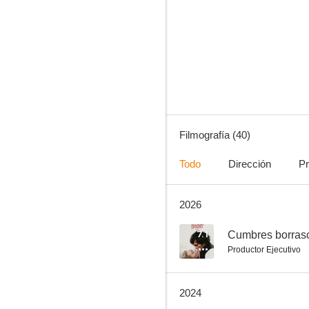
Bitelchús Bitelchús
7.1
Filmografía (40)
Todo
Dirección
Pr
2026
The Peripheral
6.8
7.1
Cumbres borras
Productor Ejecutivo
2024