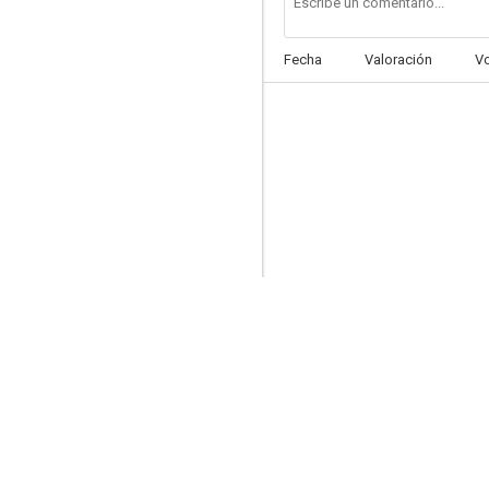
Fecha
Valoración
V
Johnny English: De nuevo en acción
5.3
El consejero
8.1