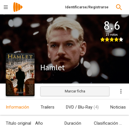
Identificarse/Registrarse
8.6
25 votos
Hamlet
Marcar ficha
Estrenada
Información
Trailers
DVD / Blu-Ray
(4)
Noticias
Título original
Año
Duración
Clasificación por edades