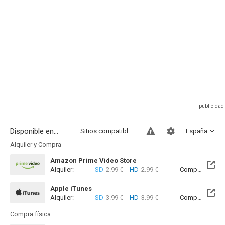
Disponible en...
Sitios compatibles
España
Alquiler y Compra
Amazon Prime Video Store
Alquiler:
SD
2.99 €
HD
2.99 €
Compra:
SD
4
Apple iTunes
Alquiler:
SD
3.99 €
HD
3.99 €
Compra:
SD
4
Compra física