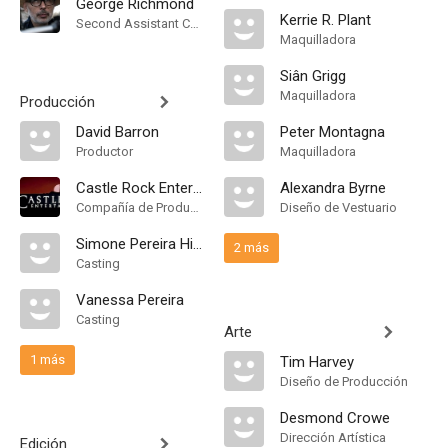
George Richmond
Kerrie R. Plant
Second Assistant Camera
Maquilladora
Siân Grigg
Maquilladora
Producción
David Barron
Peter Montagna
Productor
Maquilladora
Castle Rock Entertainment
Alexandra Byrne
Compañía de Produccion
Diseño de Vestuario
Simone Pereira Hind
2 más
Casting
Vanessa Pereira
Casting
Arte
1 más
Tim Harvey
Diseño de Producción
Desmond Crowe
Dirección Artística
Edición