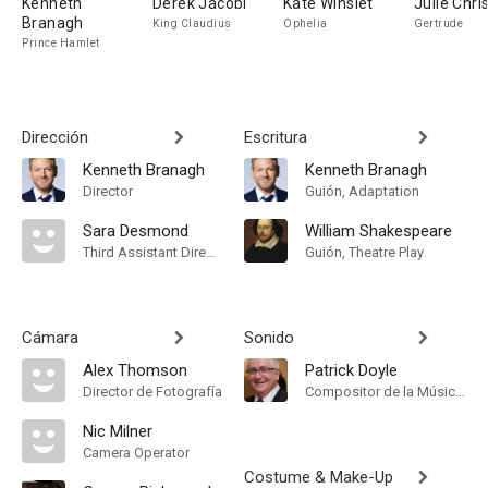
Kenneth
Derek Jacobi
Kate Winslet
Julie Chri
Branagh
King Claudius
Ophelia
Gertrude
Prince Hamlet
Dirección
Escritura
Kenneth Branagh
Kenneth Branagh
Director
Guión, Adaptation
Sara Desmond
William Shakespeare
Third Assistant Director
Guión, Theatre Play
Cámara
Sonido
Alex Thomson
Patrick Doyle
Director de Fotografía
Compositor de la Música Original
Nic Milner
Camera Operator
Costume & Make-Up