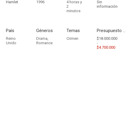
Hamlet
1996
4 horas y
Sin
2
información
minutos
País
Géneros
Temas
Presupuesto - Ingresos
Reino
Drama
,
Crimen
$18.000.000
Unido
Romance
-
$4.700.000