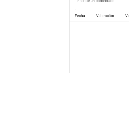
Fecha
Valoración
V
Hamlet
7.2
El imperio de la luz
6.2