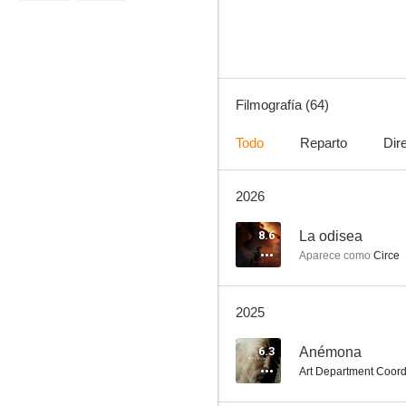
7.1
Filmografía (64)
Todo
Reparto
Dir
2026
Minority Report
8.3
8.6
La odisea
Aparece como
Circe
2025
6.3
Anémona
Art Department Coord