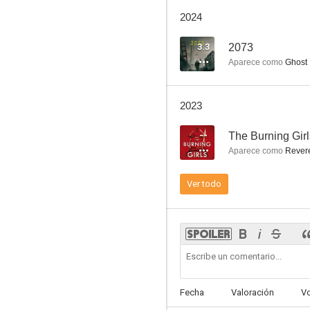
Control
2024
8.0
3.3
2073
Aparece como
Ghost
2023
--
The Burning Girl
Aparece como
Revere
Al descubierto
Ver todo
7.4
Fecha
Valoración
V