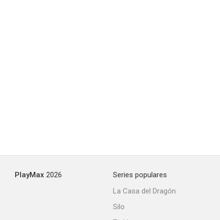
This Is the Sea
--
PlayMax
2026
Series populares
La Casa del Dragón
Silo
Band of Gold