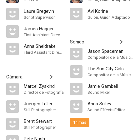
Laure Bregevin
Avi Korine
Script Supervisor
Guión, Guión Adaptado
James Hagger
First Assistant Director
Sonido
Anna Sheldrake
Jason Spaceman
Third Assistant Director
Compositor de la Música Original
The Sun City Girls
Compositor de la Música Original
Cámara
Marcel Zyskind
Jamie Gambell
Director de Fotografía
Sound Mixer
Juergen Teller
Anna Sulley
Still Photographer
Sound Effects Editor
Brent Stewart
14 más
Still Photographer
Pete Nash