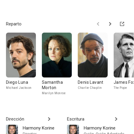
Reparto
Diego Luna
Samantha
Denis Lavant
James Fo
Morton
Michael Jackson
Charlie Chaplin
The Pope
Marilyn Monroe
Dirección
Escritura
Harmony Korine
Harmony Korine
Director
Guión, Guión Adaptado