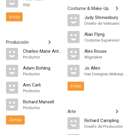
Grip
Costume & Make-Up
4 más
Judy Shrewsbury
Diseño de Vestuario
Alan Flyng
Costume Supervisor
Producción
Charles-Marie Anthonioz
Alex Rouse
Productor
Wigmaker
Adam Bohling
Jo Allen
Productor
Hair Designer, Makeup Designer
Ann Carli
3 más
Productor
Richard Mansell
Productor
Arte
24 más
Richard Campling
Diseño de Producción