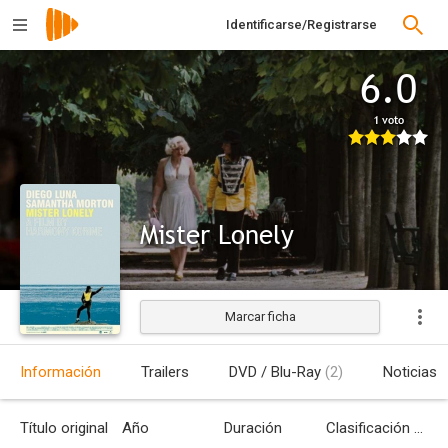
Identificarse/Registrarse
6.0
1 voto
Mister Lonely
Marcar ficha
Estrenada
Información
Trailers
DVD / Blu-Ray
(2)
Noticias
Título original
Año
Duración
Clasificación por edades