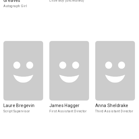
Greaves
Little Boy (uncredited)
Autograph Girl
Laure Bregevin
James Hagger
Anna Sheldrake
Script Supervisor
First Assistant Director
Third Assistant Director