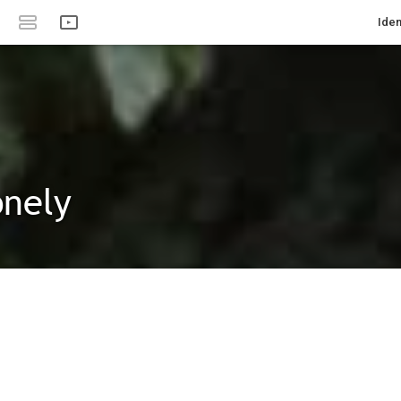
Iden
onely