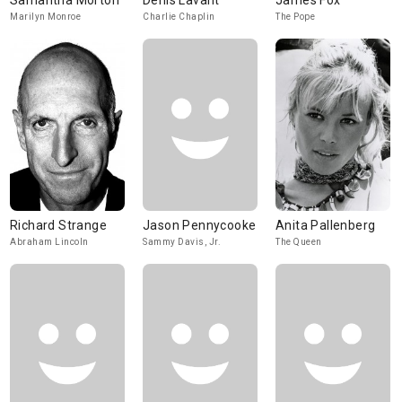
Samantha Morton
Denis Lavant
James Fox
Marilyn Monroe
Charlie Chaplin
The Pope
Richard Strange
Jason Pennycooke
Anita Pallenberg
Abraham Lincoln
Sammy Davis, Jr.
The Queen