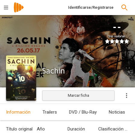
Identificarse/Registrarse
--
Sin valorar
Sachin
Marcar ficha
Estrenada
Información
Trailers
DVD / Blu-Ray
Noticias
Título original
Año
Duración
Clasificación por edades