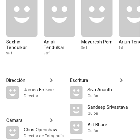
Sachin
Anjali
Mayuresh Pem
Arjun Ten
Tendulkar
Tendulkar
Self
Self
Self
Self
Dirección
Escritura
James Erskine
Siva Ananth
Director
Guión
Sandeep Srivastava
Guión
Cámara
Ajit Bhure
Chris Openshaw
Guión
Director de Fotografía