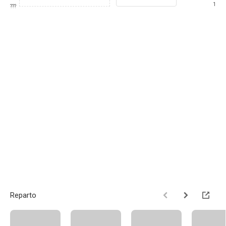
1
???
Reparto