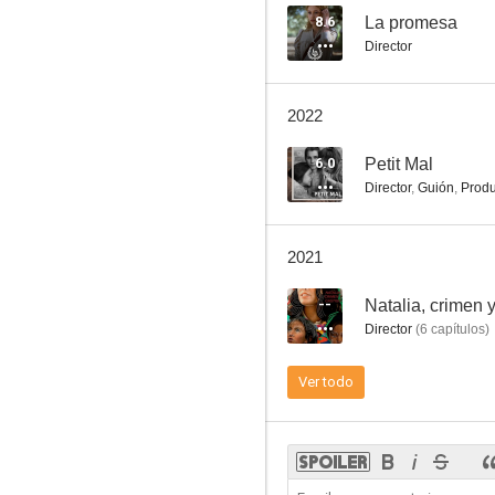
8.6
La promesa
Director
Eva menos Candela
2022
--
6.0
Petit Mal
Director
,
Guión
,
Produ
2021
--
Natalia, crimen 
Director
(
6
capítulos
)
Late
Ver todo