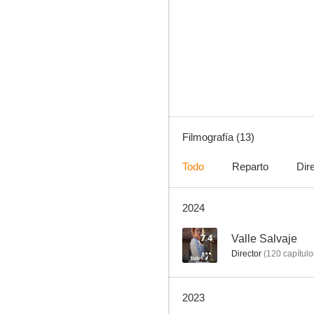
¿Cómo te llamas?
--
Filmografía (13)
Todo
Reparto
Dir
2024
Natalia, crimen y castigo
--
7.4
Valle Salvaje
Director
(
120
capítulo
2023