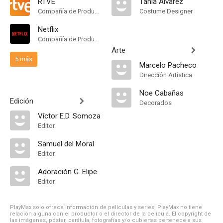
RTVE
Tania Álvarez
Compañía de Produccion
Costume Designer
Netflix
Compañía de Produccion
Arte
5 más
Marcelo Pacheco
Dirección Artística
Noe Cabañas
Edición
Decorados
Víctor E.D. Somoza
Editor
Samuel del Moral
Editor
Adoración G. Elipe
Editor
PlayMax solo ofrece información de películas y series, PlayMax no tiene
relación alguna con el productor o el director de la película. El copyright de
las imágenes, póster, carátula, fotografías y/o cubiertas pertenece a sus