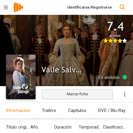
Identificarse/Registrarse
7.4
6 votos
Valle Salvaje
En emisión
Marcar ficha
Información
Trailers
Capítulos
DVD / Blu-Ray
Título original
Año
Duración
Temporadas
Clasificación por edades