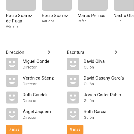
Rocío Suárez
Rocío Suárez
Marco Pernas
Nacho Ola
de Puga
Adriana
Rafael
Julio
Adriana
Dirección
Escritura
Miguel Conde
David Oliva
Director
Guión
Verónica Sáenz
David Casany García
Director
Guión
Ruth Caudeli
Josep Cister Rubio
Director
Guión
Ángel Jaquem
Ruth García
Director
Guión
7 más
9 más