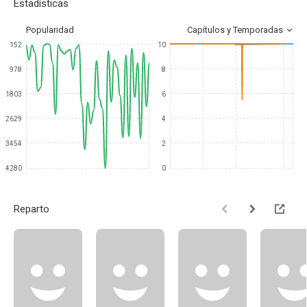
Estadísticas
Popularidad
Capítulos y Temporadas
152
10
978
8
1803
6
2629
4
3454
2
4280
0
Reparto