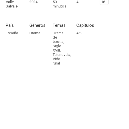
Valle
2024
50
4
16+
Salvaje
minutos
País
Géneros
Temas
Capítulos
España
Drama
Drama
459
de
época
,
Siglo
XVIII
,
Telenovela
,
Vida
rural