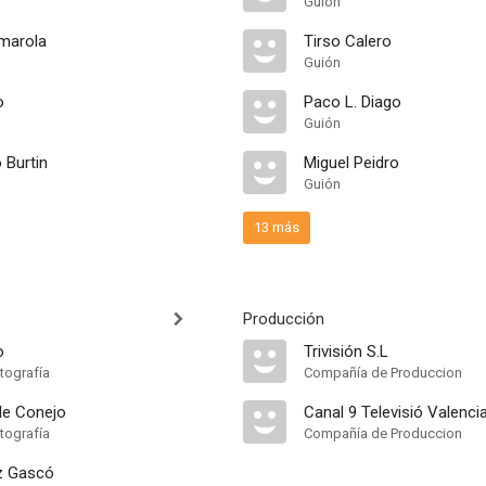
Guión
marola
Tirso Calero
Guión
o
Paco L. Diago
Guión
 Burtin
Miguel Peidro
Guión
13 más
Producción
o
Trivisión S.L
tografía
Compañía de Produccion
de Conejo
Canal 9 Televisió Valenci
tografía
Compañía de Produccion
z Gascó