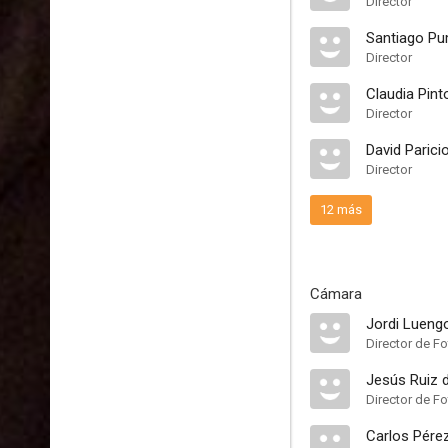
Director
Santiago Pu
Director
Claudia Pint
Director
David Paricio
Director
12 más
Cámara
Jordi Lueng
Director de Fo
Jesús Ruiz 
Director de Fo
Carlos Pére