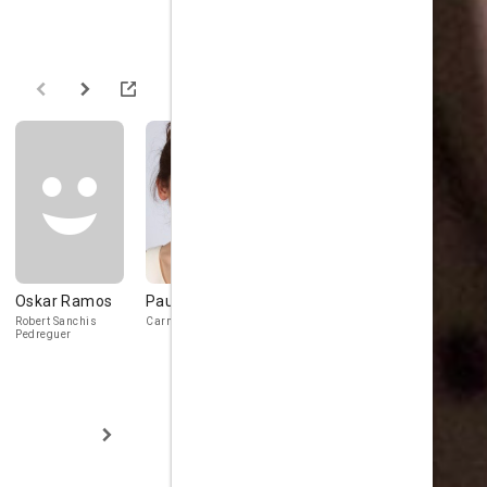
Oskar Ramos
Paula Muñoz
Iris Lezcano
Ferrán Ga
Robert Sanchis
Carmina
Anna / Annitín
Tonet
Pedreguer