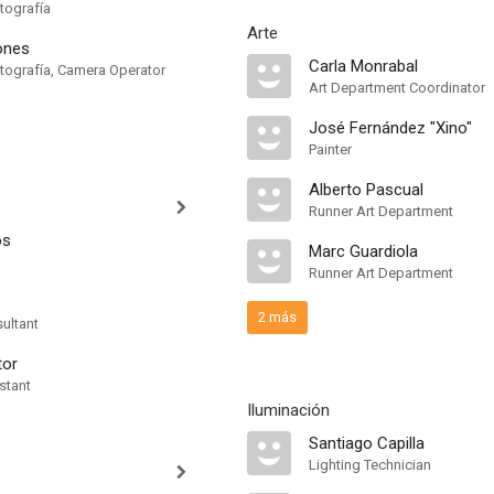
tografía
Arte
ones
Carla Monrabal
otografía, Camera Operator
Art Department Coordinator
José Fernández "Xino"
Painter
Alberto Pascual
Runner Art Department
ós
Marc Guardiola
Runner Art Department
2 más
ultant
tor
stant
Iluminación
Santiago Capilla
Lighting Technician