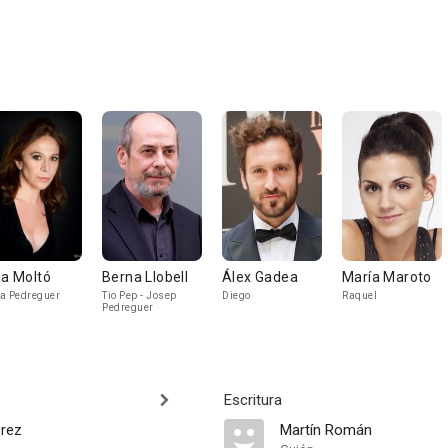
la Moltó
Berna Llobell
Álex Gadea
María Maroto
a Pedreguer
Tio Pep - Josep
Diego
Raquel
Pedreguer
Escritura
rez
Martín Román