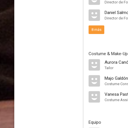
Director de Fo
Daniel Salm
Director de F
8 más
Costume & Make-Up
Aurora Can
Tailor
Majo Galdón
Costume Cons
Vanesa Pas
Costume Assi
Equipo