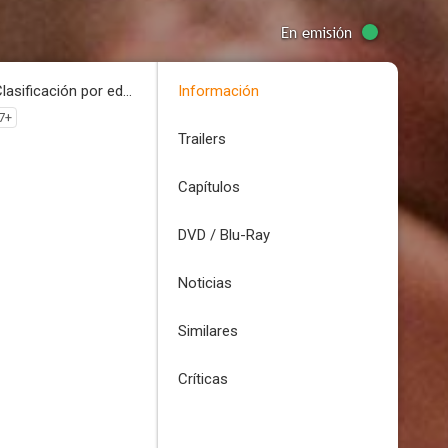
En emisión
Clasificación por edades
Información
7+
Trailers
Capítulos
DVD / Blu-Ray
Noticias
Similares
Críticas