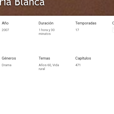
ria Blanca
Año
Duración
Temporadas
2007
1 hora y 30
17
minutos
Géneros
Temas
Capítulos
Drama
Años 60
,
Vida
471
rural