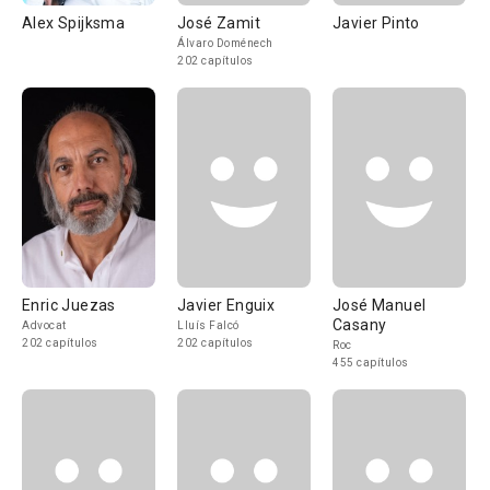
Alex Spijksma
José Zamit
Javier Pinto
Álvaro Doménech
202 capítulos
Enric Juezas
Javier Enguix
José Manuel
Casany
Advocat
Lluís Falcó
202 capítulos
202 capítulos
Roc
455 capítulos