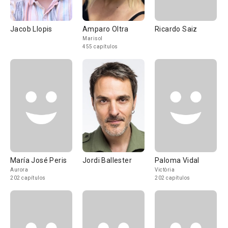
Jacob Llopis
Amparo Oltra
Ricardo Saiz
Marisol
455 capítulos
María José Peris
Jordi Ballester
Paloma Vidal
Aurora
Victòria
202 capítulos
202 capítulos