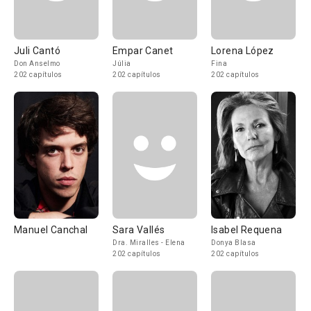
Juli Cantó
Empar Canet
Lorena López
Don Anselmo
Júlia
Fina
202 capítulos
202 capítulos
202 capítulos
Manuel Canchal
Sara Vallés
Isabel Requena
Dra. Miralles - Elena
Donya Blasa
202 capítulos
202 capítulos