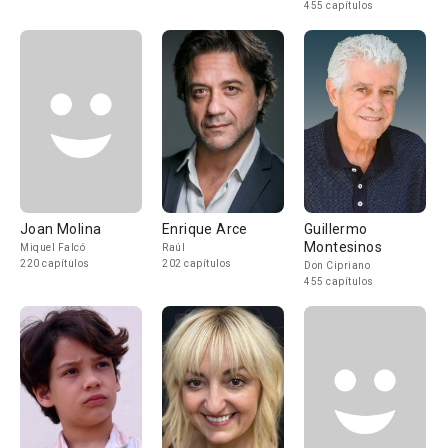
455 capítulos
Joan Molina
Enrique Arce
Guillermo
Montesinos
Miquel Falcó
Raúl
220 capítulos
202 capítulos
Don Cipriano
455 capítulos