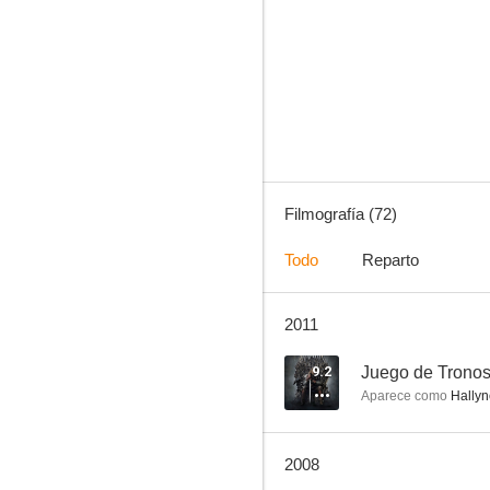
Batman: La serie animada
7.8
Filmografía (72)
Todo
Reparto
2011
Hércules: Sus viajes legendarios
6.7
9.2
Juego de Trono
Aparece como
Hallyn
2008