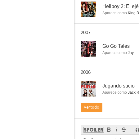
6.7
Hellboy 2: El ejé
Aparece como
King B
Hellboy 2: El ejército dorado
2007
10
--
Go Go Tales
Aparece como
Jay
2006
--
Jugando sucio
Aparece como
Jack R
El destete de los hermanos corsos
Ver todo
8.8