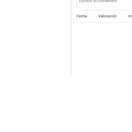
Fecha
Valoración
V
Babylon 5
7.8
Espacio: 1999
7.4