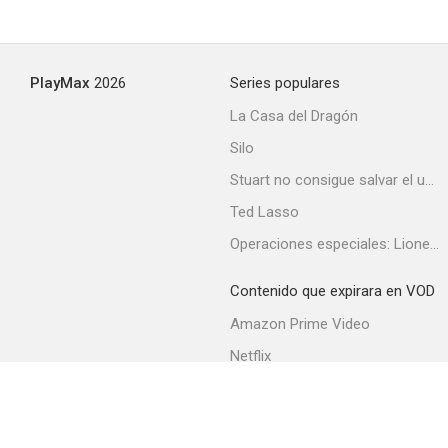
Ataque extraterrestre
PlayMax
2026
Series populares
--
La Casa del Dragón
Silo
Stuart no consigue salvar el universo
Ted Lasso
Operaciones especiales: Lioness
Contenido que expirara en VOD
The Buttercup Chain
Amazon Prime Video
--
Netflix
Filmin
Movistar+