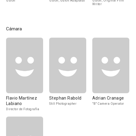
Guión
Guión, Guión Adaptado
Guión, Original Film
Writer
Cámara
Flavio Martínez
Stephan Rabold
Adrian Cranage
Labiano
Still Photographer
"B" Camera Operator
Director de Fotografía