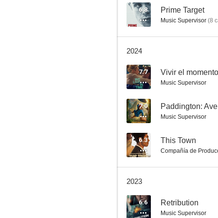
6.8
Prime Target
Music Supervisor
(
8
c
El diario de Bridget Jones
2024
6.8
7.7
Vivir el moment
Music Supervisor
7.0
Paddington: Aven
Music Supervisor
6.3
This Town
Compañía de Produc
Espías desde el cielo
6.8
2023
6.6
Retribution
Music Supervisor