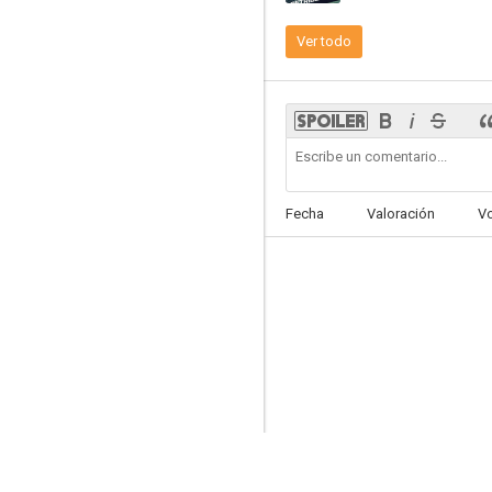
Ver todo
Yesterday
6.5
Fecha
Valoración
V
Attack The Block
6.1