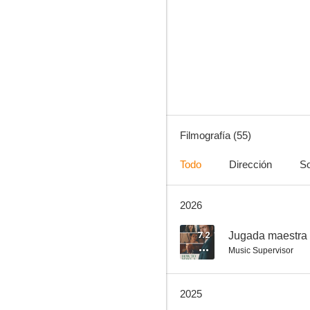
Megapetarda
7.2
Filmografía (55)
Todo
Dirección
So
2026
Definitivamente, quizás
6.9
7.2
Jugada maestra
Music Supervisor
2025