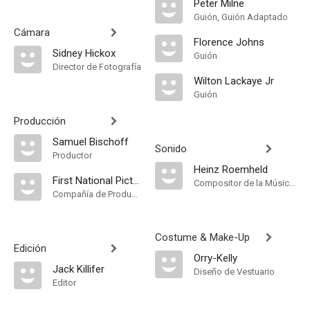
Peter Milne
Guión, Guión Adaptado
Cámara
Florence Johns
Sidney Hickox
Guión
Director de Fotografía
Wilton Lackaye Jr
Guión
Producción
Samuel Bischoff
Sonido
Productor
Heinz Roemheld
First National Pictures
Compositor de la Música Original
Compañía de Produccion
Costume & Make-Up
Edición
Orry-Kelly
Jack Killifer
Diseño de Vestuario
Editor