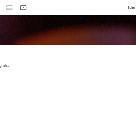
Iden
rafía.