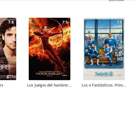
7.8
7.5
7.5
rs
Los juegos del hambre: Sinsajo. Parte 2
Los 4 Fantásticos: Primeros pasos
7.2
7.2
7.1