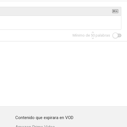
Mínimo de
50
palabras
Contenido que expirara en VOD