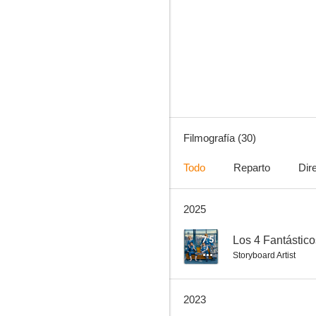
La proposición
6.9
Filmografía (30)
Todo
Reparto
Dir
2025
La ciudad perdida
6.8
7.5
Los 4 Fantástic
Storyboard Artist
2023