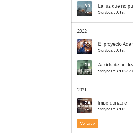
8.3
La luz que no p
Storyboard Artist
Wormwood
2022
2.0
7.2
El proyecto Ada
Storyboard Artist
5.8
Accidente nucle
Storyboard Artist
(
4
ca
2021
Blanco perfecto (Gun Shy)
7.8
Imperdonable
Storyboard Artist
Ver todo