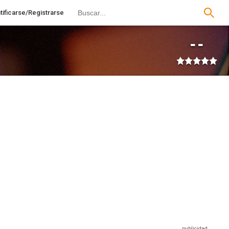
tificarse/Registrarse
--