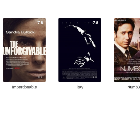
7.8
7.8
Imperdonable
Ray
Numb3
7.3
7.3