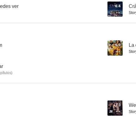
uedes ver
6.4
Crá
Stor
Amadrinadas
Siempre queda el amor
--
--
m
6.9
La 
Stor
ar
pítulos
)
My Psychedelic Love Story
Steve Bannon. El ideólogo de Trump
Love Ra
7.3
Wes
Stor