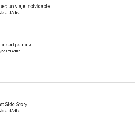
ter: un viaje inolvidable
yboard Artist
Cráter: un viaje inolvidable
Accidente nuclear
Gerónimo, una leyenda
--
--
--
ciudad perdida
yboard Artist
nch
Yákar (Esperanza)
Happily Ever After: Fairy Tales for Every Child
t Side Story
yboard Artist