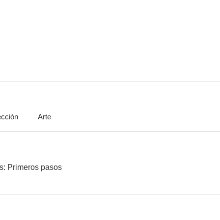
West Side Story
Código fuente
X-Men: Apoc
6.8
6.8
ección
Arte
Miss Agente Especial
Parker
Amor con p
6.8
6.8
os: Primeros pasos