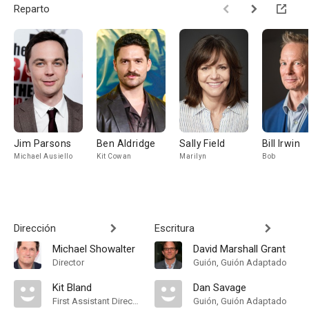
Reparto
Jim Parsons
Ben Aldridge
Sally Field
Bill Irwin
Michael Ausiello
Kit Cowan
Marilyn
Bob
Dirección
Escritura
Michael Showalter
David Marshall Grant
Director
Guión, Guión Adaptado
Kit Bland
Dan Savage
First Assistant Director
Guión, Guión Adaptado