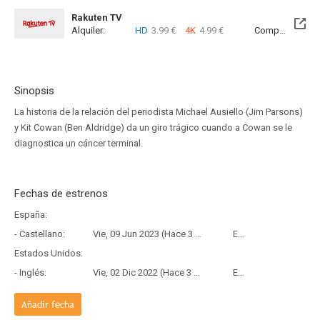
Rakuten TV
Alquiler:
HD
3.99 €
4K
4.99 €
Compra:
SD
5
Sinopsis
La historia de la relación del periodista Michael Ausiello (Jim Parsons)
y Kit Cowan (Ben Aldridge) da un giro trágico cuando a Cowan se le
diagnostica un cáncer terminal.
Fechas de estrenos
España:
- Castellano:
Vie, 09 Jun 2023 (Hace 3 años y 2 meses)
Estreno
Estados Unidos:
- Inglés:
Vie, 02 Dic 2022 (Hace 3 años y 8 meses)
Estreno
Añadir fecha