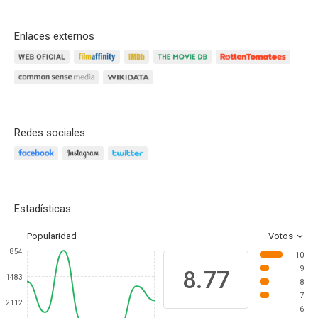
Enlaces externos
Redes sociales
Estadísticas
Popularidad
Votos
854
10
9
8.77
1483
8
7
2112
6