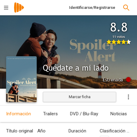
Identificarse/Registrarse
8.8
11 votos
Quédate a mi lado
Estrenada
Marcar ficha
Información
Trailers
DVD / Blu-Ray
Noticias
Título original
Año
Duración
Clasificación por edades