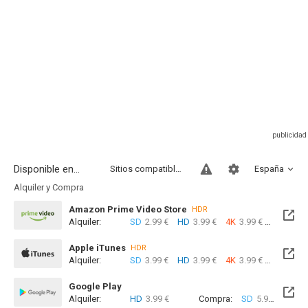
Disponible en...
Sitios compatibles
España
Alquiler y Compra
Amazon Prime Video Store
HDR
Alquiler:
SD
2.99 €
HD
3.99 €
4K
3.99 €
Com
Apple iTunes
HDR
Alquiler:
SD
3.99 €
HD
3.99 €
4K
3.99 €
Com
Google Play
Alquiler:
HD
3.99 €
Compra:
SD
5.99 €
HD
6