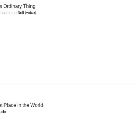
s Ordinary Thing
rece como
Self (voice)
el agua
Confirmation
Charlie: Vida y obra de Charles Chaplin
8.0
8.0
7.7
uster
Life on Mars
Ley y orden: Acción criminal
t Place in the World
7.4
7.0
7.0
arto