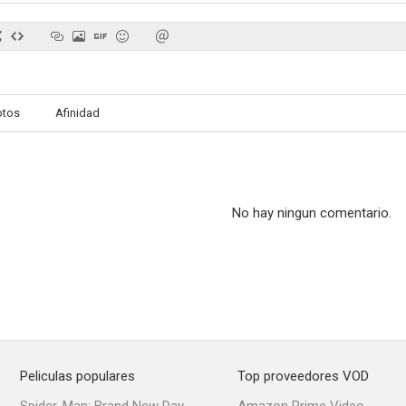
The Dropout: Auge y caída de Elizabeth Holmes
Saturday Night Live
Rusti
otos
Afinidad
6.5
6.5
No hay ningun comentario.
High Tide
Un asunto muy oscuro (Dark Matter)
South of 
5.6
5.5
Peliculas populares
Top proveedores VOD