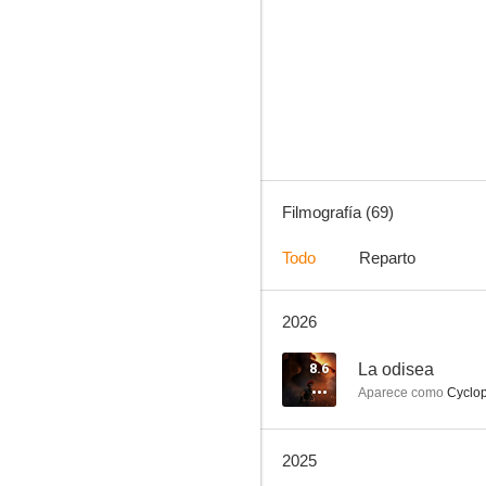
La odisea
8.0
Filmografía (69)
Todo
Reparto
2026
Across the Universe
6.6
8.6
La odisea
Aparece como
Cyclo
2025