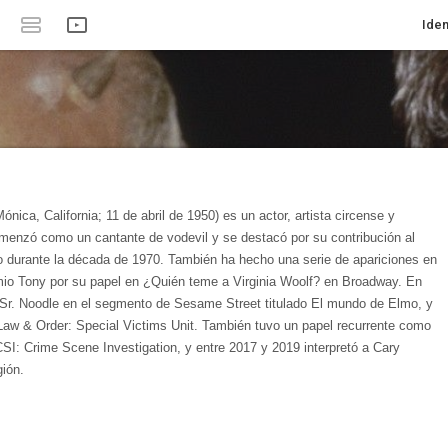
Iden
Mónica, California; 11 de abril de 1950) es un actor, artista circense y
enzó como un cantante de vodevil y se destacó por su contribución al
o durante la década de 1970. También ha hecho una serie de apariciones en
emio Tony por su papel en ¿Quién teme a Virginia Woolf? en Broadway. En
 Sr. Noodle en el segmento de Sesame Street titulado El mundo de Elmo, y
Law & Order: Special Victims Unit. También tuvo un papel recurrente como
CSI: Crime Scene Investigation, y entre 2017 y 2019 interpretó a Cary
gión.