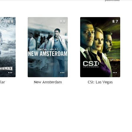
8.8
8.8
8.7
llar
New Amsterdam
CSI: Las Vegas
8.3
8.2
8.1