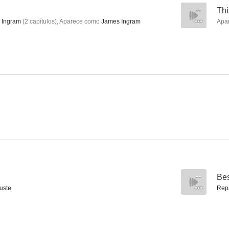
--
Thi
 Ingram
(
2
capítulos
)
,
Aparece como
James Ingram
Apa
Ricki
El mensajero del miedo
La joven d
8.1
8.0
El show de Bill Cosby
Cosas de Marcianos
El gran B
--
Bes
7.6
7.6
uste
Rep