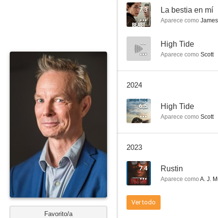
7.3
La bestia en mí
Aparece como
James
Hot Shots! ¡La madre de todos los desmadres!
--
High Tide
Aparece como
Scott
8.8
2024
6.5
High Tide
Aparece como
Scott
2023
Quédate a mi lado
7.4
Rustin
7.7
Aparece como
A. J. M
Ver todo
Favorito/a