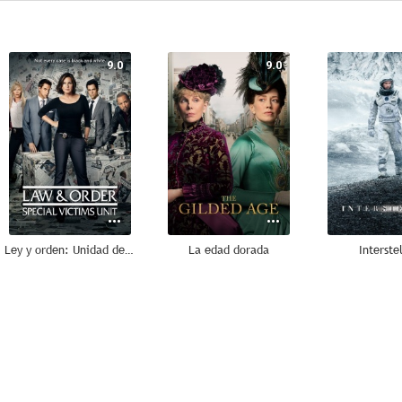
9.0
9.0
Ley y orden: Unidad de Víctimas Especiales
La edad dorada
Interste
8.5
8.5