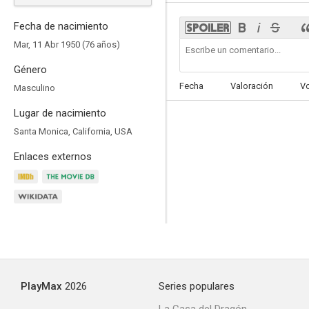
Fecha de nacimiento
Mar, 11 Abr 1950 (76 años)
Género
Ley y orden
Fecha
Valoración
V
Masculino
6.7
Lugar de nacimiento
Santa Monica, California, USA
Enlaces externos
Locura padre
5.8
PlayMax
2026
Series populares