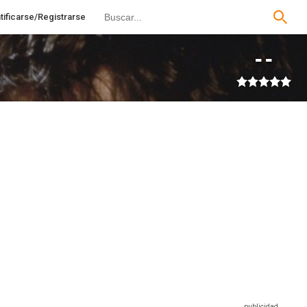
tificarse/Registrarse
--