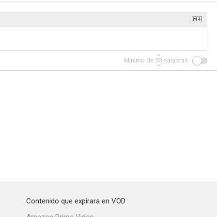
n
El declive de Patrick Leary
La gran caída de Igby
Mínimo de
50
palabras
6.2
6.0
5.8
Hell
Los diarios de Andy Warhol
Un plan irresistible
5.5
5.4
5.0
Contenido que expirara en VOD