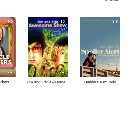
6.5
10
8.8
orkers
Tim and Eric Awesome Show, Great Job!
Quédate a mi lado
7.4
7.0
7.0