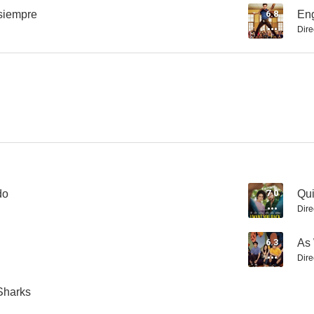
 siempre
6.8
Eng
Dire
Other People
Coffee & Kareem
3.0
--
do
7.0
Qui
Dire
Fan Girl
Swimming with Sharks
Lucas Brothers
6.3
As 
--
--
Dire
Sharks