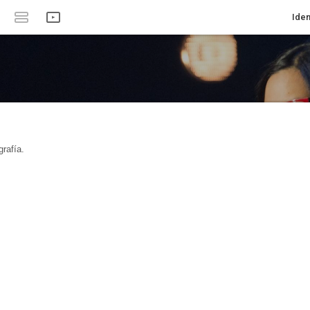
Iden
rafía.