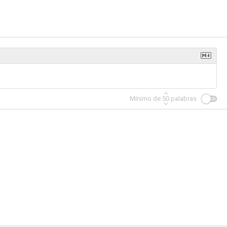
how
Doug Stanhope: Beer Hall Putsch
The Last International Playboy (AKA Frost)
Mínimo de
50
palabras