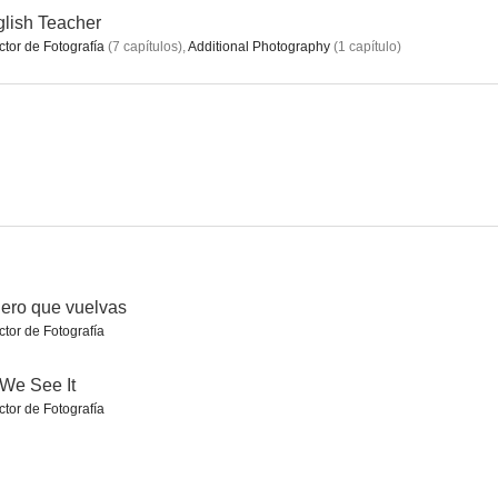
lish Teacher
ctor de Fotografía
(
7
capítulos
)
,
Additional Photography
(
1
capítulo
)
The Axe Murders of Villisca
In the Dark
Los tortolitos
--
--
--
ero que vuelvas
ctor de Fotografía
: On Drugs
People You May Know
Wong
We See It
--
--
--
ctor de Fotografía