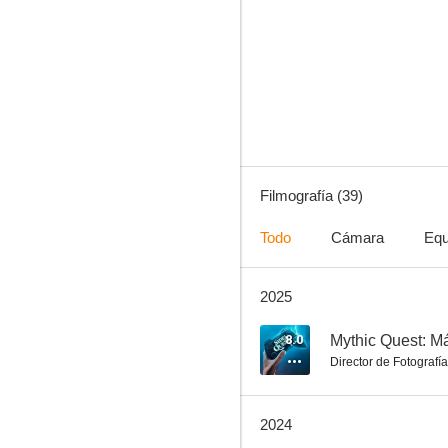
Mythic Quest: Más allá del juego
7.0
Filmografía (39)
Todo
Cámara
Equ
2025
Bill Burr: Walk Your Way Out
6.3
8.0
Mythic Quest: Má
Director de Fotografía
2024