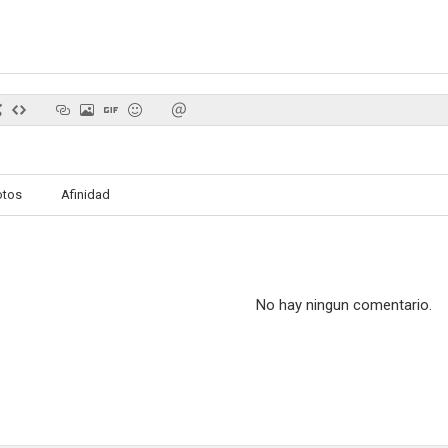
Battle Scars
Bill Burr: I'm Sorry You Feel That Way
Kroll S
--
--
otos
Afinidad
No hay ningun comentario.
Arakimentari
Gigi (From 9 to 5)