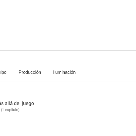
Cake
SMILF
Ali Wong: Ba
6.9
6.8
ipo
Producción
Iluminación
Mil veces hasta siempre
English Teacher
Life Part
6.2
6.1
s allá del juego
(
1
capítulo
)