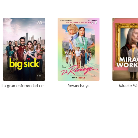
7.3
6.8
La gran enfermedad del amor
Revancha ya
Miracle W
7.8
7.4