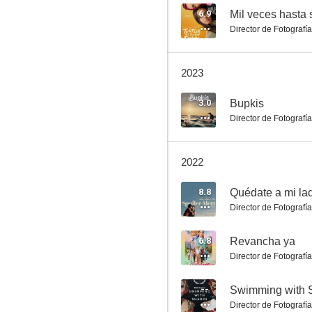
6.9
Mil veces hasta
Director de Fotografía
Sex Ed, el maestro aprendiz
2023
3.0
3.0
Bupkis
Director de Fotografía
2022
8.8
Quédate a mi la
Director de Fotografía
Bupkis
6.8
Revancha ya
--
Director de Fotografía
--
Swimming with 
Director de Fotografía