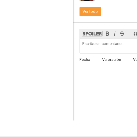
Ver todo
Demetri Martin: Live (At the Time)
--
Fecha
Valoración
V
Bottoms Up