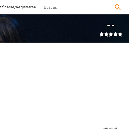
tificarse/Registrarse
--