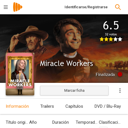
Identificarse/Registrarse
6.5
32 votos
Miracle Workers
Finalizada
Marcar ficha
Información
Trailers
Capítulos
DVD / Blu-Ray
Título original
Año
Duración
Temporadas
Clasificación por edades