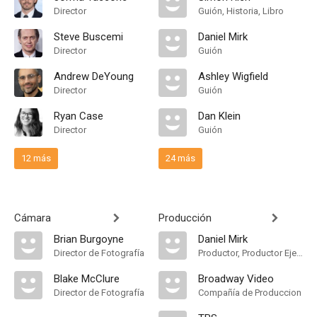
Director
Guión, Historia, Libro
Steve Buscemi
Daniel Mirk
Director
Guión
Andrew DeYoung
Ashley Wigfield
Director
Guión
Ryan Case
Dan Klein
Director
Guión
12 más
24 más
Cámara
Producción
Brian Burgoyne
Daniel Mirk
Director de Fotografía
Productor, Productor Ejecutivo
Blake McClure
Broadway Video
Director de Fotografía
Compañía de Produccion