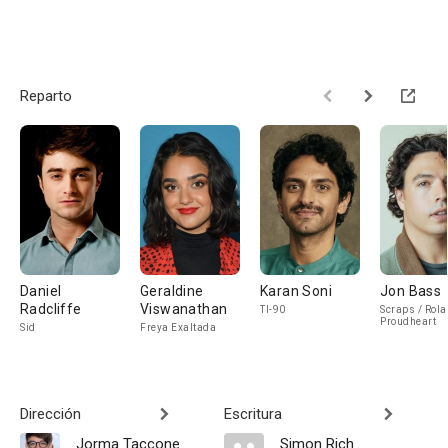
Reparto
Daniel
Geraldine
Karan Soni
Jon Bass
Radcliffe
Viswanathan
TI-90
Scraps / Rol
Proudheart
Sid
Freya Exaltada
Dirección
Escritura
Jorma Taccone
Simon Rich