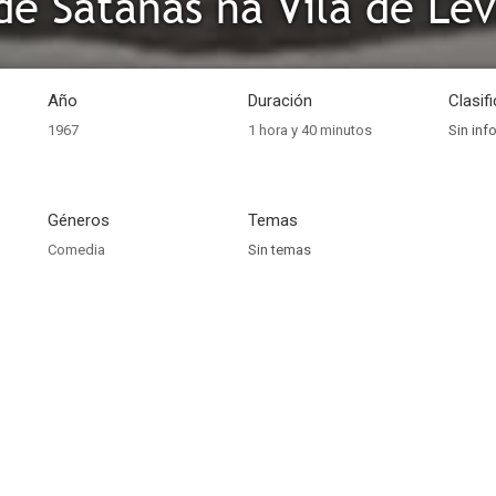
de Satanás na Vila de Le
Año
Duración
Clasif
1967
1 hora y 40 minutos
Sin inf
Géneros
Temas
Comedia
Sin temas