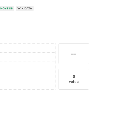
--
0
votos