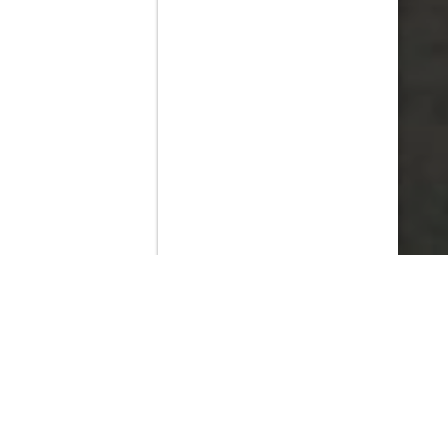
Contenido que expirara en VOD
Amazon Prime Video
Netflix
Filmin
Movistar+