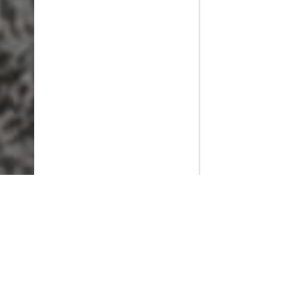
PlayMax
2026
Series populares
La Casa del Dragón
Silo
Ted Lasso
Stuart no consigue salvar el universo