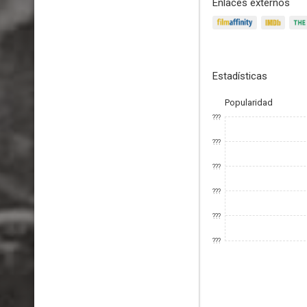
Enlaces externos
Estadísticas
Popularidad
???
???
???
???
???
???