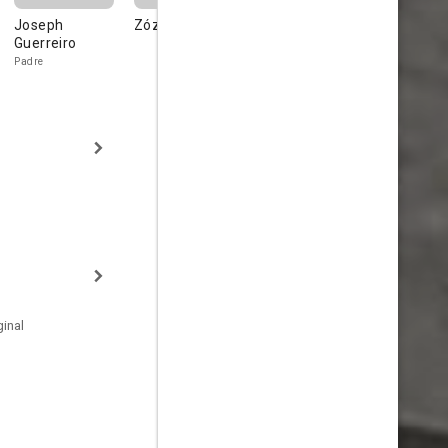
Joseph
Zózimo Bulbul
Thelma Reston
Paulo Broi
Guerreiro
Padre
inal