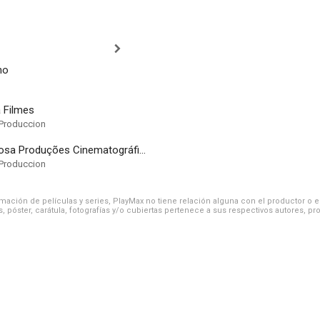
no
 Filmes
Produccion
Jarbas Barbosa Produções Cinematográficas
Produccion
ación de películas y series, PlayMax no tiene relación alguna con el productor o el d
, póster, carátula, fotografías y/o cubiertas pertenece a sus respectivos autores, pr