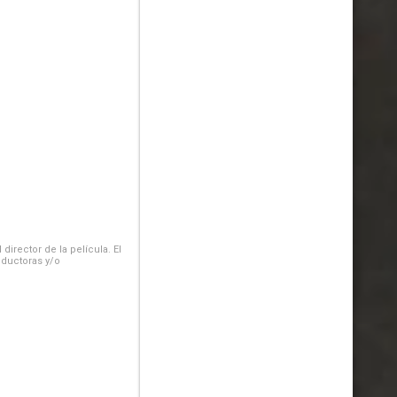
irector de la película. El
oductoras y/o