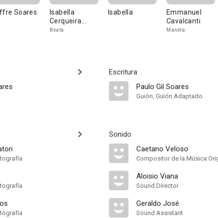
ffre Soares
Isabella
Isabella
Emmanuel
Cerqueira
Cavalcanti
Campos
Beata
Maneta
Escritura
ares
Paulo Gil Soares
Guión, Guión Adaptado
Sonido
atori
Caetano Veloso
tografía
Compositor de la Música Orig
Aloisio Viana
tografía
Sound Director
ros
Geraldo José
tografía
Sound Assistant