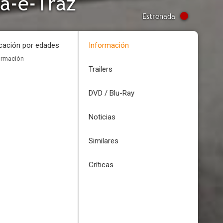
va-e-Traz
Estrenada
icación por edades
Información
ormación
Trailers
DVD / Blu-Ray
Noticias
Similares
Críticas