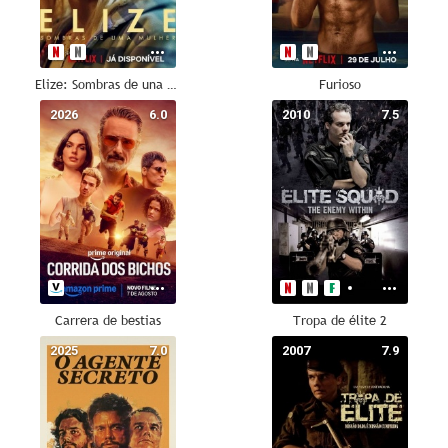
Elize: Sombras de una mujer
Furioso
2026
6.0
2010
7.5
Carrera de bestias
Tropa de élite 2
2025
7.0
2007
7.9