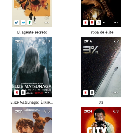
El agente secreto
Tropa de élite
2021
5.0
2016
7.7
Elize Matsunaga: Érase una vez un crimen
3%
2025
8.5
2024
6.3