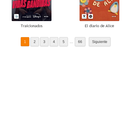
Traicionados
El diario de Alice
...
1
2
3
4
5
66
Siguiente