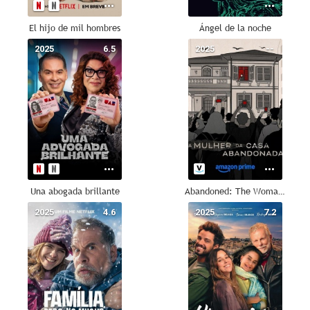
El hijo de mil hombres
Ángel de la noche
2025
6.5
2025
--
Una abogada brillante
Abandoned: The Woman in the Decaying House
2025
4.6
2025
7.2