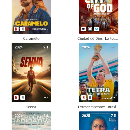
Caramelo
Ciudad de Dios: La lucha sigue
2024
9.1
2026
--
Senna
Tetracampeones: Brasil volvió a creer
2026
8.1
2025
7.5