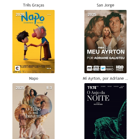
Três Graças
San Jorge
2020
--
2025
--
Napo
Mi Ayrton, por Adriane Galisteu
2025
8.3
1974
--