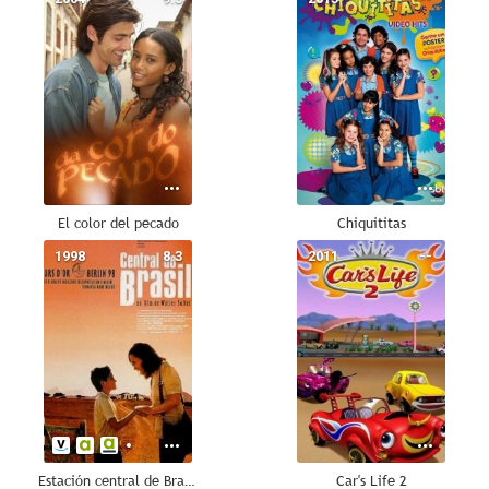
El color del pecado
Chiquititas
1998
8.3
2011
--
Estación central de Brasil
Car's Life 2