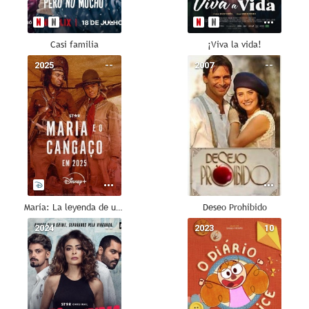
Casi familia
¡Viva la vida!
2025
--
2007
--
María: La leyenda de una bandida
Deseo Prohibido
2024
--
2023
10