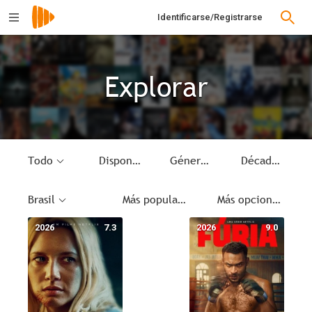
Identificarse/Registrarse
Explorar
Todo
Disponible
Género
Década
Brasil
Más populares
Más opciones
2026
7.3
2026
9.0