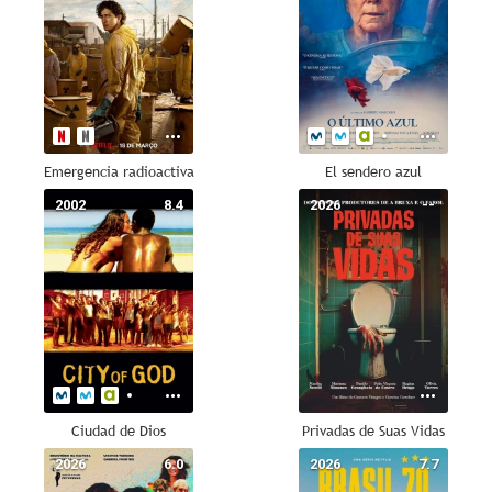
Emergencia radioactiva
El sendero azul
2002
8.4
2026
--
Ciudad de Dios
Privadas de Suas Vidas
2026
6.0
2026
7.7