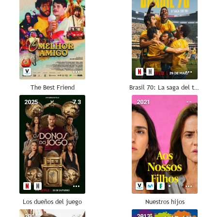
The Best Friend
Brasil 70: La saga del tricampeonato
2025
7.3
2021
--
Los dueños del juego
Nuestros hijos
2004
9.5
2013
--