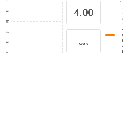
???
10
9
4.00
???
8
7
???
6
5
???
4
1
3
???
voto
2
1
???