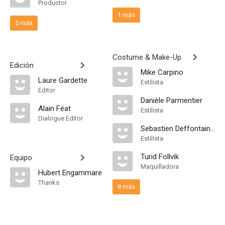
Productor
1 más
5 más
Costume & Make-Up
Edición
Mike Carpino
Laure Gardette
Estilista
Editor
Danièle Parmentier
Alain Féat
Estilista
Dialogue Editor
Sebastien Deffontaines
Estilista
Turid Follvik
Equipo
Maquilladora
Hubert Engammare
Thanks
8 más