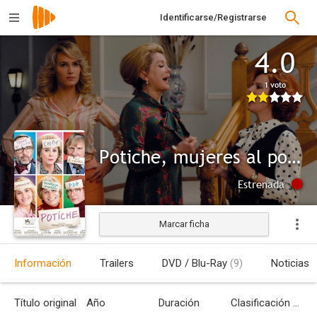
Identificarse/Registrarse
4.0
1 voto
Potiche, mujeres al poder
Estrenada
Marcar ficha
Información
Trailers
DVD / Blu-Ray
(9)
Noticias
Título original
Año
Duración
Clasificación por edades