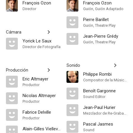
François Ozon
François Ozon
Director
Guión, Guión Adaptado
Pierre Barillet
Guión, Theatre Play
Cámara
Jean-Pierre Grédy
Yorick Le Saux
Guión, Theatre Play
Director de Fotografía
Sonido
Producción
Philippe Rombi
Eric Altmayer
Compositor de la Música Original
Productor
Benoît Gargonne
Nicolas Altmayer
Sound Editor
Productor
Jean-Paul Hurier
Fabrice Delville
Mezclador de Re-Grabación de Sonido
Productor
Pascal Jasmes
Alain-Gilles Viellevoye
Sound