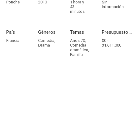
Potiche
2010
1 hora y
Sin
43
información
minutos
País
Géneros
Temas
Presupuesto - Ingresos
Francia
Comedia
,
Años 70
,
$0 -
Drama
Comedia
$1.611.000
dramática
,
Familia