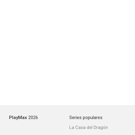
Baby Blues
--
La vérité ou presque
--
PlayMax
2026
Series populares
La Casa del Dragón