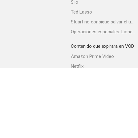
Silo
Ted Lasso
Stuart no consigue salvar el universo
La ex-mujer de mi vida
Operaciones especiales: Lioness
--
Contenido que expirara en VOD
Amazon Prime Video
Netflix
Filmin
Movistar+
Movistar+ Fibra
France Boutique
--