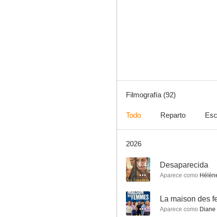
Solidarios a la fuerza (Bienvenidos pero... no tanto)
7.5
Filmografía (92)
Todo
Reparto
Esc
2026
París
7.3
6.4
Desaparecida
Aparece como
Hélèn
--
La maison des 
Aparece como
Diane