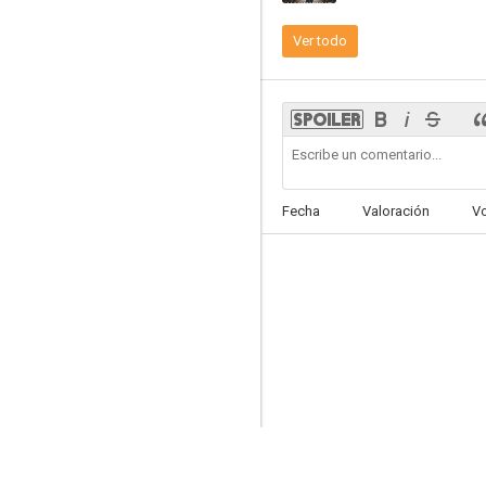
Ver todo
Juego de niños
6.2
Fecha
Valoración
V
Angry Birds 2: La película
6.0