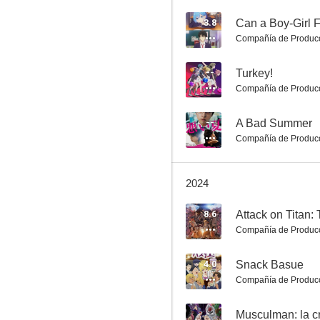
3.8
Compañía de Produc
Picnic
--
Turkey!
8.5
Compañía de Produc
--
A Bad Summer
Compañía de Produc
2024
8.6
Attack on Titan: 
Compañía de Produc
Yumemiru Danshi wa Genjitsushugisha
8.3
4.0
Snack Basue
Compañía de Produc
--