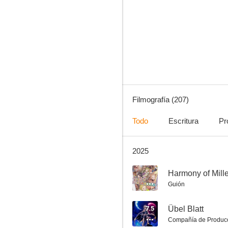
El profesor Layton y la diva eterna
6.5
Filmografía (207)
Todo
Escritura
Pr
2025
School Days
8.6
--
Harmony of Mille
Guión
7.5
Übel Blatt
Compañía de Produc