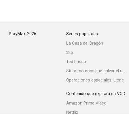
PlayMax
2026
Series populares
Adabana
La Casa del Dragón
--
Silo
Ted Lasso
Stuart no consigue salvar el universo
Operaciones especiales: Lioness
Contenido que expirara en VOD
Amazon Prime Video
Insomniacs After School
Netflix
--
Filmin