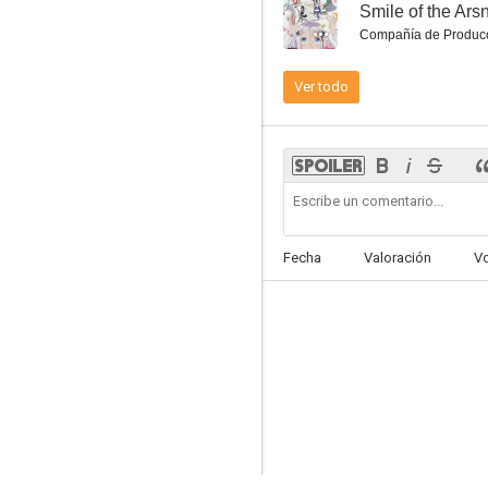
--
Smile of the Ars
Compañía de Produc
Ver todo
K-ON!
7.8
Fecha
Valoración
V
Ataque a los Titanes: El rugido del despertar
7.7