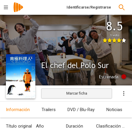
Identificarse/Registrarse
8.5
1 voto
El chef del Polo Sur
Estrenada
Marcar ficha
Información
Trailers
DVD / Blu-Ray
Noticias
Título original
Año
Duración
Clasificación por edades