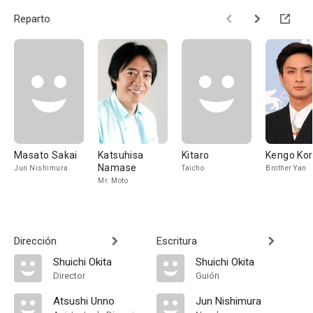
Reparto
Masato Sakai
Katsuhisa
Kitaro
Kengo Ko
Namase
Jun Nishimura
Taicho
Brother Yan
Mr. Moto
Dirección
Escritura
Shuichi Okita
Shuichi Okita
Director
Guión
Atsushi Unno
Jun Nishimura