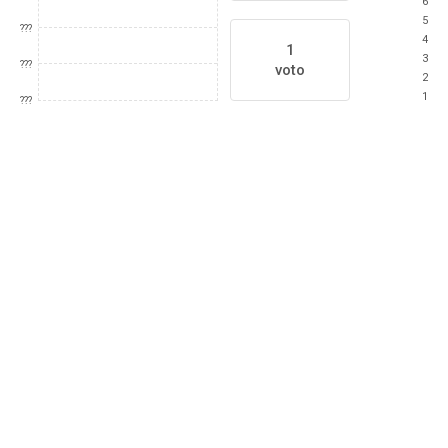
6
5
???
4
1
3
???
voto
2
1
???