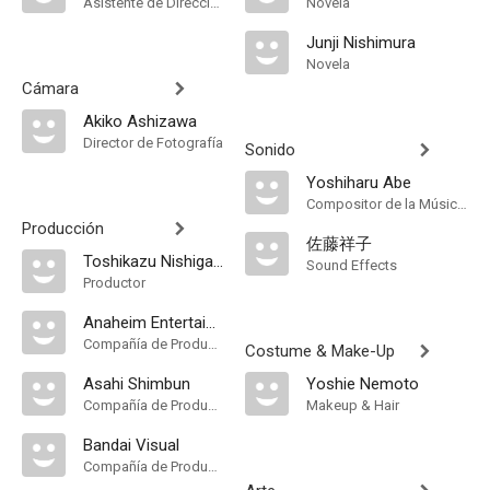
Asistente de Dirección
Novela
Junji Nishimura
Novela
Cámara
Akiko Ashizawa
Director de Fotografía
Sonido
Yoshiharu Abe
Compositor de la Música Original
Producción
佐藤祥子
Toshikazu Nishigaya
Sound Effects
Productor
Anaheim Entertainment
Compañía de Produccion
Costume & Make-Up
Asahi Shimbun
Yoshie Nemoto
Compañía de Produccion
Makeup & Hair
Bandai Visual
Compañía de Produccion