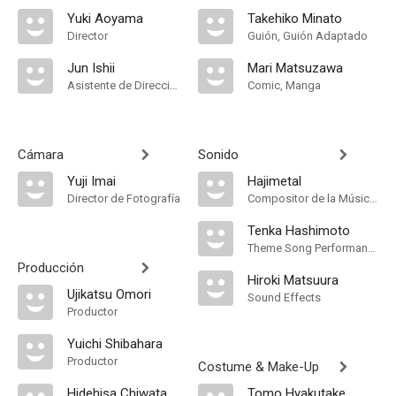
Yuki Aoyama
Takehiko Minato
Director
Guión, Guión Adaptado
Jun Ishii
Mari Matsuzawa
Asistente de Dirección
Comic, Manga
Cámara
Sonido
Yuji Imai
Hajimetal
Director de Fotografía
Compositor de la Música Original
Tenka Hashimoto
Theme Song Performance
Producción
Hiroki Matsuura
Ujikatsu Omori
Sound Effects
Productor
Yuichi Shibahara
Productor
Costume & Make-Up
Hidehisa Chiwata
Tomo Hyakutake