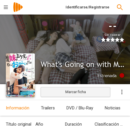
Identificarse/Registrarse
--
Sin valorar
What's Going on with My Sister?
Estrenada
Marcar ficha
Información
Trailers
DVD / Blu-Ray
Noticias
Título original
Año
Duración
Clasificación por edades