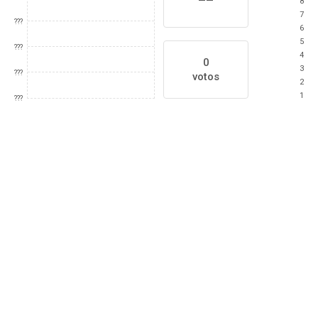
8
7
???
6
5
???
4
0
3
???
votos
2
1
???