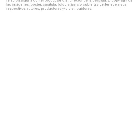
relación alguna con el productor o el director de la película. El copyright de
las imágenes, póster, carátula, fotografías y/o cubiertas pertenece a sus
respectivos autores, productoras y/o distribuidoras.