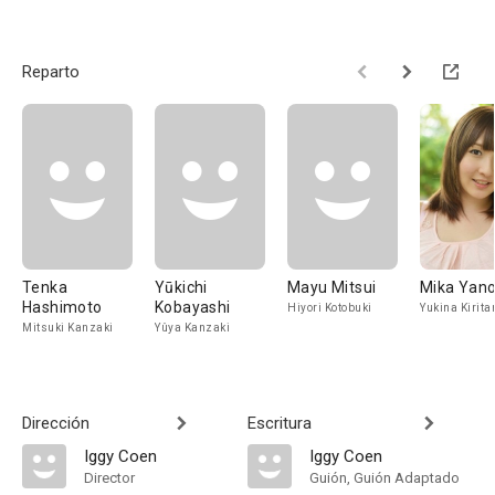
Reparto
Tenka
Yūkichi
Mayu Mitsui
Mika Yan
Hashimoto
Kobayashi
Hiyori Kotobuki
Yukina Kirita
Mitsuki Kanzaki
Yûya Kanzaki
Dirección
Escritura
Iggy Coen
Iggy Coen
Director
Guión, Guión Adaptado