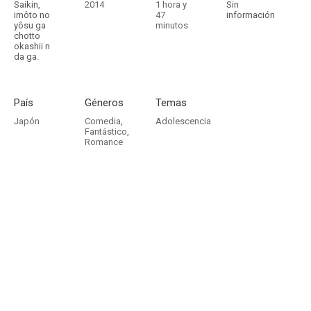
Saikin,
2014
1 hora y
Sin
imôto no
47
información
yôsu ga
minutos
chotto
okashii n
da ga.
País
Géneros
Temas
Japón
Comedia
,
Adolescencia
Fantástico
,
Romance