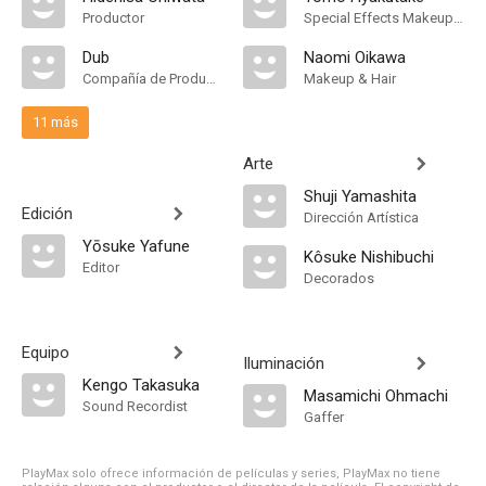
Productor
Special Effects Makeup Artist
Dub
Naomi Oikawa
Compañía de Produccion
Makeup & Hair
11 más
Arte
Shuji Yamashita
Edición
Dirección Artística
Yōsuke Yafune
Kôsuke Nishibuchi
Editor
Decorados
Equipo
Iluminación
Kengo Takasuka
Masamichi Ohmachi
Sound Recordist
Gaffer
PlayMax solo ofrece información de películas y series, PlayMax no tiene