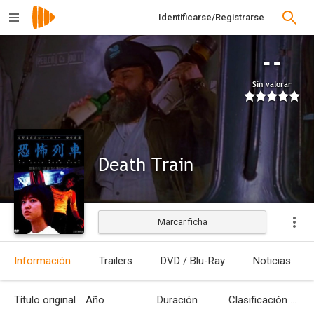
Identificarse/Registrarse
--
Sin valorar
Death Train
Marcar ficha
Estrenada
Información
Trailers
DVD / Blu-Ray
Noticias
Título original
Año
Duración
Clasificación por edades