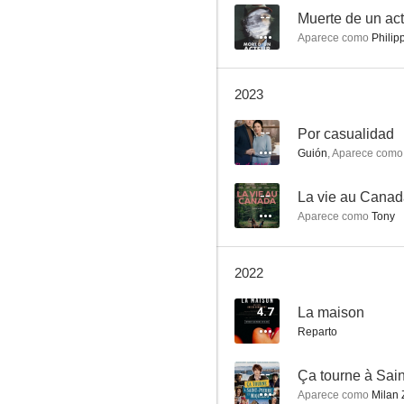
--
Muerte de un act
Aparece como
Philip
Hipócrates
2023
6.0
--
Por casualidad
Guión
,
Aparece como
--
La vie au Cana
Aparece como
Tony
2022
Normandía al desnudo
4.7
La maison
5.9
Reparto
--
Aparece como
Milan 