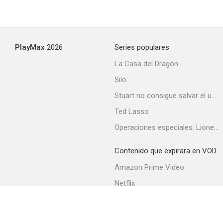
¿Donde está Kim Basinger?
PlayMax
2026
Series populares
La Casa del Dragón
Silo
Stuart no consigue salvar el universo
Ted Lasso
Operaciones especiales: Lioness
Contenido que expirara en VOD
Amazon Prime Video
Netflix
Filmin
Movistar+