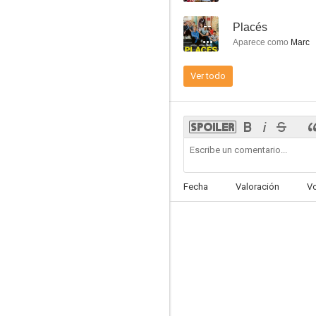
--
Placés
Aparece como
Marc
Ver todo
Unos días para recordar
5.0
Fecha
Valoración
V
Silencio de amor
3.5