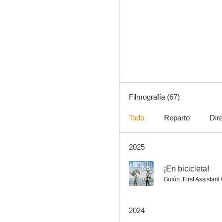
El viajero
7.0
Filmografía (67)
Todo
Reparto
Dir
2025
Rosalie Blum
6.6
6.5
¡En bicicleta!
Guión
,
First Assistan
2024