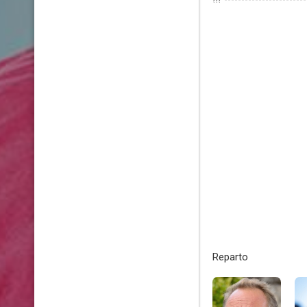
???
Reparto