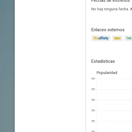
Fechas de estrenos
No hay ninguna fecha.
A
Enlaces externos
Estadísticas
Popularidad
???
???
???
???
???