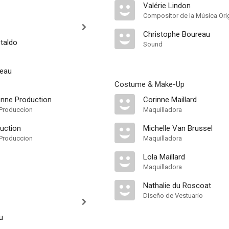
Valérie Lindon
Compositor de la Música Orig
Christophe Boureau
taldo
Sound
deau
Costume & Make-Up
nne Production
Corinne Maillard
Produccion
Maquilladora
uction
Michelle Van Brussel
Produccion
Maquilladora
Lola Maillard
Maquilladora
Nathalie du Roscoat
Diseño de Vestuario
u