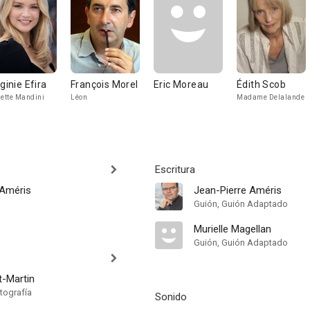
rginie Efira
François Morel
Eric Moreau
Édith Scob
lette Mandini
Léon
Madame Delalande
Escritura
 Améris
Jean-Pierre Améris
Guión, Guión Adaptado
Murielle Magellan
Guión, Guión Adaptado
t-Martin
tografía
Sonido