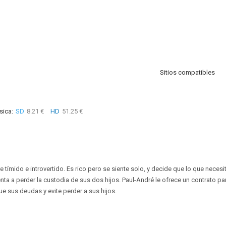
Sitios compatibles
sica:
SD
8.21 €
HD
51.25 €
tímido e introvertido. Es rico pero se siente solo, y decide que lo que necesi
enta a perder la custodia de sus dos hijos. Paul-André le ofrece un contrato para
e sus deudas y evite perder a sus hijos.