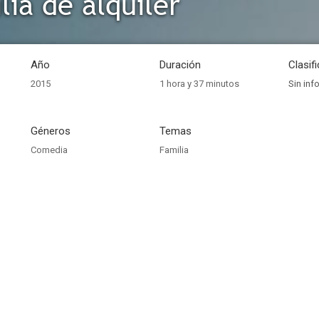
lia de alquiler
Año
Duración
Clasif
2015
1 hora y 37 minutos
Sin inf
Géneros
Temas
Comedia
Familia