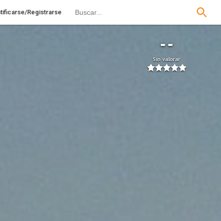
tificarse/Registrarse
--
Sin valorar