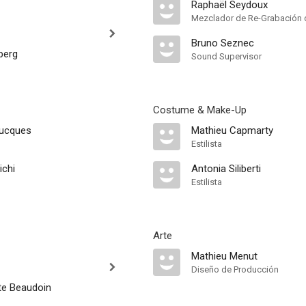
Raphaël Seydoux
Mezclador de Re-Grabación 
Bruno Seznec
berg
Sound Supervisor
Costume & Make-Up
oucques
Mathieu Capmarty
Estilista
ichi
Antonia Siliberti
Estilista
Arte
Mathieu Menut
Diseño de Producción
te Beaudoin