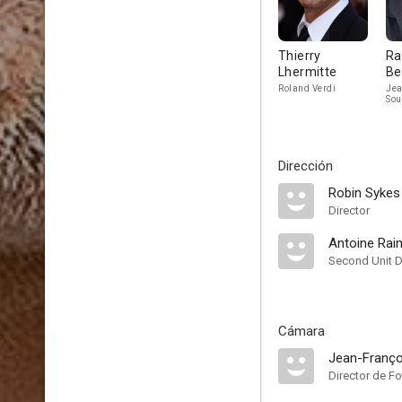
Thierry
Ra
Lhermitte
Be
Roland Verdi
Jea
Sou
Dirección
Robin Sykes
Director
Antoine Rai
Second Unit D
Cámara
Jean-Franç
Director de Fo