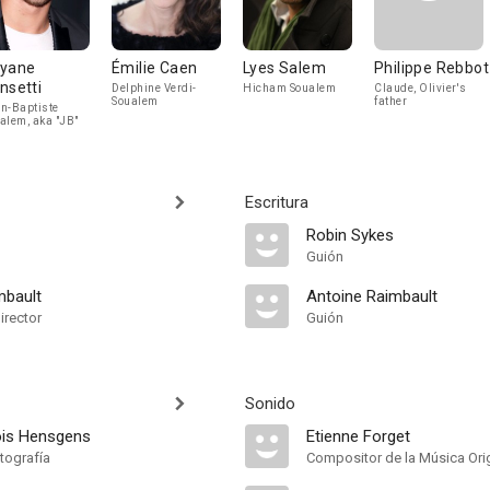
yane
Émilie Caen
Lyes Salem
Philippe Rebbot
nsetti
Delphine Verdi-
Hicham Soualem
Claude, Olivier's
Soualem
father
n-Baptiste
alem, aka "JB"
Escritura
Robin Sykes
Guión
mbault
Antoine Raimbault
irector
Guión
Sonido
ois Hensgens
Etienne Forget
tografía
Compositor de la Música Orig