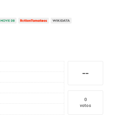
--
0
votos