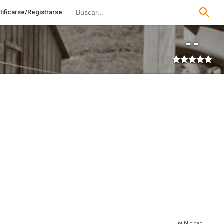
tificarse/Registrarse
--