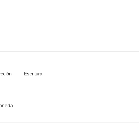
Ben, la rata asesina
Los silenciadores
Safari en M
5.0
5.0
ección
Escritura
Con la misma moneda
La mansión de los siete placeres
El salario de l
--
--
oneda