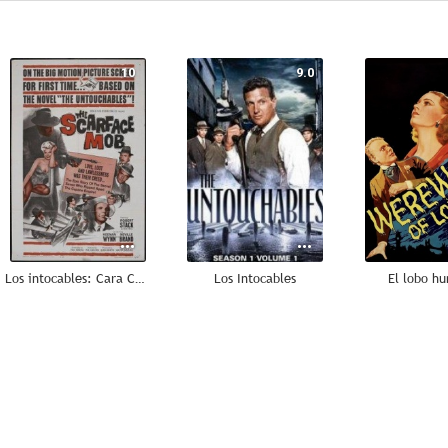
10
9.0
Los intocables: Cara Cortada
Los Intocables
El lobo h
6.0
6.0