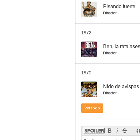
--
Pisando fuerte
Director
Pisando fuerte
1972
--
6.0
Ben, la rata ase
Director
1970
6.5
Nido de avispas
Director
Del infierno a la eternidad
Ver todo
--