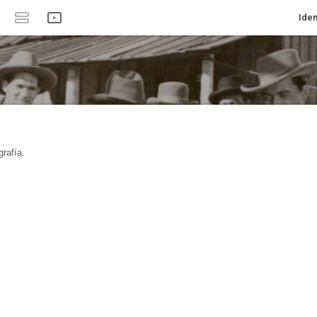
Iden
rafía.