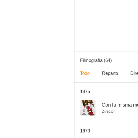
Calle River, 99
6.0
Filmografía (64)
Todo
Reparto
Dir
1975
Destino: Budapest
--
5.0
Con la misma m
Director
1973