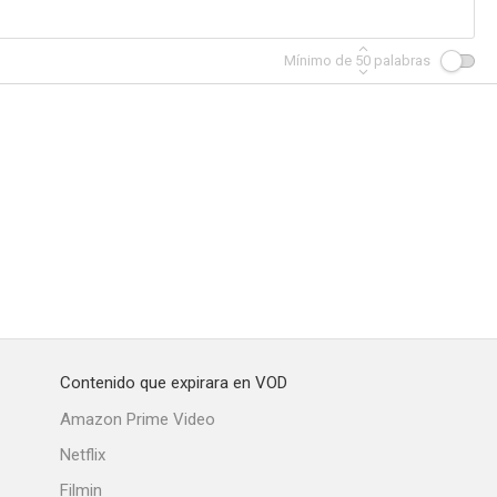
Mínimo de
50
palabras
Oeste
Trágica información
Enemigos del rey
--
--
--
Contenido que expirara en VOD
 guerra
Lux Video Theatre
El gran gato
Amazon Prime Video
--
--
--
Netflix
Filmin