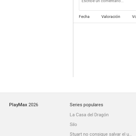
Fecha
Valoración
V
Testimonio Fatal (En un aprieto)
--
PlayMax
2026
Series populares
La espada de Montecristo
La Casa del Dragón
--
Silo
Stuart no consigue salvar el universo