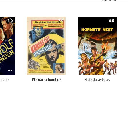
8.0
7.0
6.5
umano
El cuarto hombre
Nido de avispas
6.0
6.0
6.0