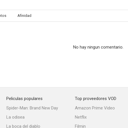
otos
Afinidad
Waterfront
Estrellas de Hollywood
Rumbo al 
--
--
No hay ningun comentario.
Peliculas populares
Top proveedores VOD
The Texas Rangers
Lorna Doone
Senderos de
Spider-Man: Brand New Day
Amazon Prime Video
--
--
La odisea
Netflix
La boca del diablo
Filmin