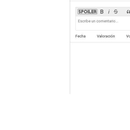
Henry's Crime
Fecha
Valoración
V
7.1
Presunto inocente
6.8