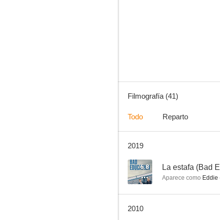
Oz
7.6
Filmografía (41)
Todo
Reparto
2019
Spider-Man
6.4
6.8
La estafa (Bad E
Aparece como
Eddie 
2010