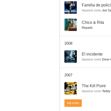
8.5
Familia de polic
Aparece como
Joe Sa
Días de trueno
6.7
Chico & Rita
Reparto
9.0
2008
5.9
El incidente
Aparece como
Diner
2007
Big Night: Una gran noche
6.8
The Kill Point
7.5
Aparece como
Teddy 
Ver todo