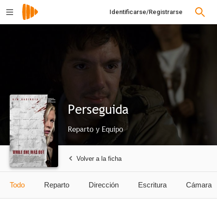
Identificarse/Registrarse
Perseguida
Reparto y Equipo
Volver a la ficha
Todo
Reparto
Dirección
Escritura
Cámara