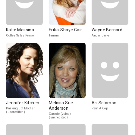
Katie Messina
Erika-Shaye Gair
Wayne Bernard
Coffee Sales Person
Tammi
Angry Driver
Jennifer Kitchen
Melissa Sue
Ari Solomon
Anderson
Parking Lot Mother
Rent A Cop
(uncredited)
Cassie (voice)
(uncredited)