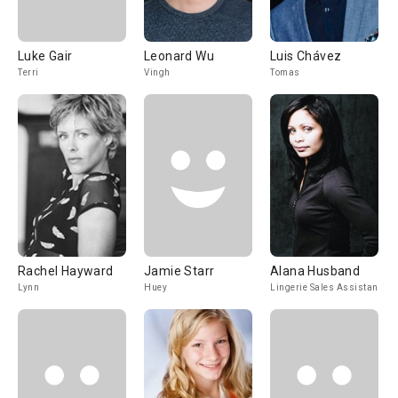
Luke Gair
Leonard Wu
Luis Chávez
Terri
Vingh
Tomas
Rachel Hayward
Jamie Starr
Alana Husband
Lynn
Huey
Lingerie Sales Assistant