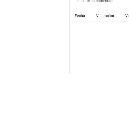
Fecha
Valoración
V
Peppermint Candy
--
Revolver
--