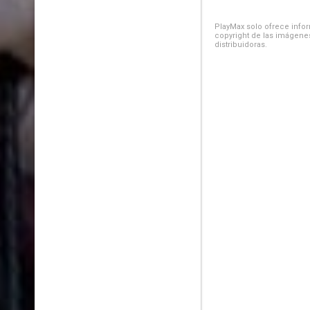
PlayMax solo ofrece inform
copyright de las imágenes
distribuidoras.