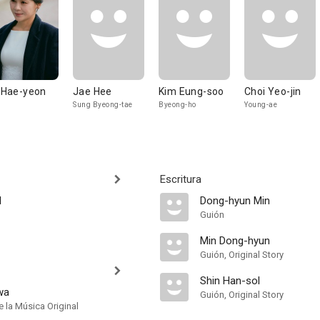
l Hae-yeon
Jae Hee
Kim Eung-soo
Choi Yeo-jin
Sung Byeong-tae
Byeong-ho
Young-ae
Escritura
l
Dong-hyun Min
Guión
Min Dong-hyun
Guión, Original Story
Shin Han-sol
wa
Guión, Original Story
 la Música Original