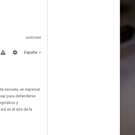
España
de escuela, en especial
lear para defenderse
igmático y
rá en el arte de la