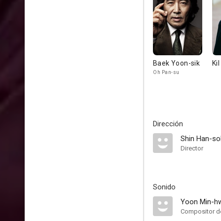
Baek Yoon-sik
Ki
Oh Pan-su
Dirección
Shin Han-so
Director
Sonido
Yoon Min-h
Compositor de