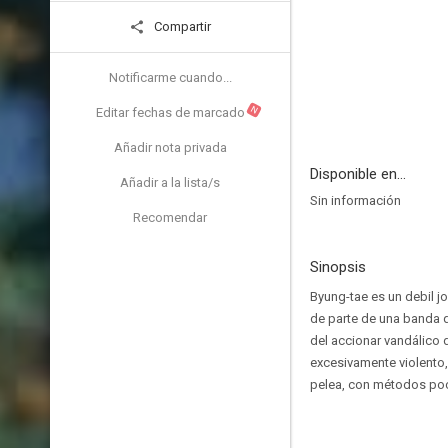
Compartir
Notificarme cuando...
N
Editar fechas de marcado
Añadir nota privada
Disponible en...
Añadir a la lista/s
Sin información
Recomendar
Sinopsis
Byung-tae es un debil j
de parte de una banda q
del accionar vandálico
excesivamente violento,
pelea, con métodos poc