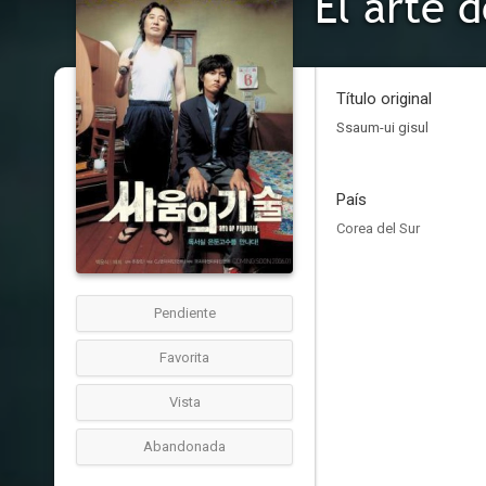
El arte d
Título original
Ssaum-ui gisul
País
Corea del Sur
Pendiente
Favorita
Vista
Abandonada