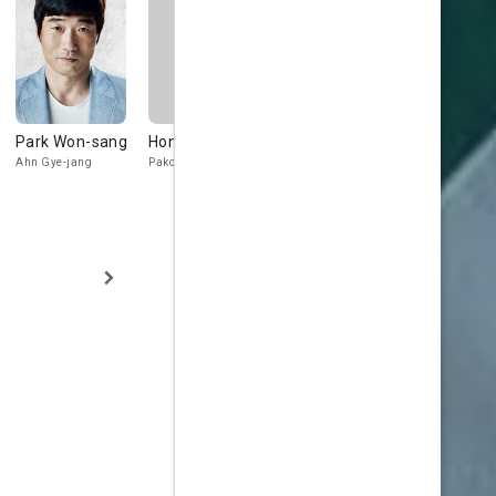
Park Won-sang
Hong Seung-jin
Park Ki-woong
Jeon Jae-
hyeong
Ahn Gye-jang
Pako
Jae-hoon
Boong-eo