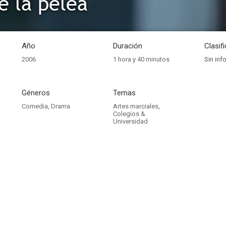
e la pelea
Año
Duración
Clasif
2006
1 hora y 40 minutos
Sin inf
Géneros
Temas
Comedia
,
Drama
Artes marciales
,
Colegios &
Universidad