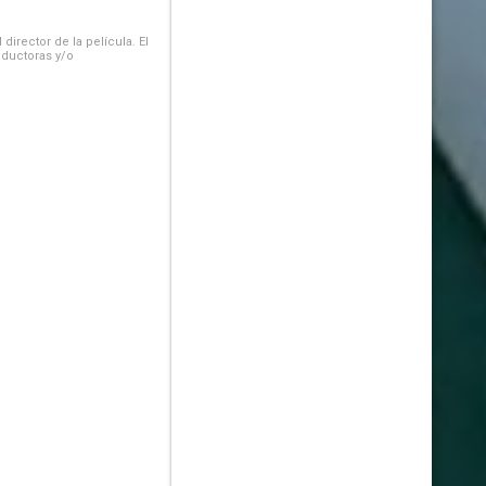
irector de la película. El
oductoras y/o