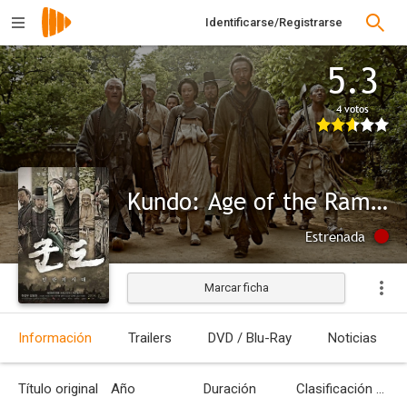
Identificarse/Registrarse
5.3
4 votos
Kundo: Age of the Rampant
Estrenada
Marcar ficha
Información
Trailers
DVD / Blu-Ray
Noticias
Título original
Año
Duración
Clasificación por edades