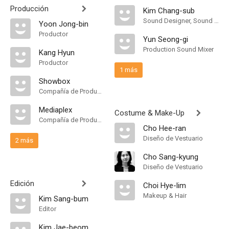
Producción
Kim Chang-sub
Sound Designer, Sound Supervisor
Yoon Jong-bin
Productor
Yun Seong-gi
Production Sound Mixer
Kang Hyun
Productor
1 más
Showbox
Compañía de Produccion
Mediaplex
Costume & Make-Up
Compañía de Produccion
Cho Hee-ran
Diseño de Vestuario
2 más
Cho Sang-kyung
Diseño de Vestuario
Edición
Choi Hye-lim
Makeup & Hair
Kim Sang-bum
Editor
Kim Jae-beom