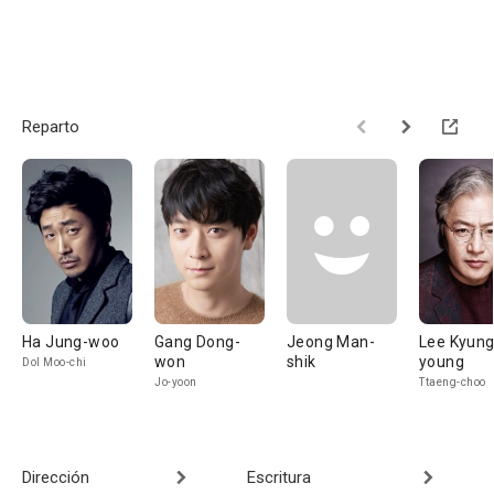
Reparto
Ha Jung-woo
Gang Dong-
Jeong Man-
Lee Kyung
won
shik
young
Dol Moo-chi
Jo-yoon
Ttaeng-choo
Dirección
Escritura