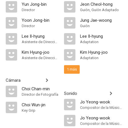
Yun Jong-bin
Jeon Cheol-hong
Director
Guión, Guión Adaptado
Yoon Jong-bin
Jung Jae-woong
Director
Guión
Lee Il-hyung
Lee Il-hyung
Asistente de Dirección
Adaptation
Kim Hyung-joo
Kim Hyung-joo
Asistente de Dirección
Adaptation
1 más
Cámara
Choi Chan-min
Sonido
Director de Fotografía
Jo Yeong-wook
Choi Wun-jin
Compositor de la Música Original
Key Grip
Jo Yeong-wook
Compositor de la Música Original