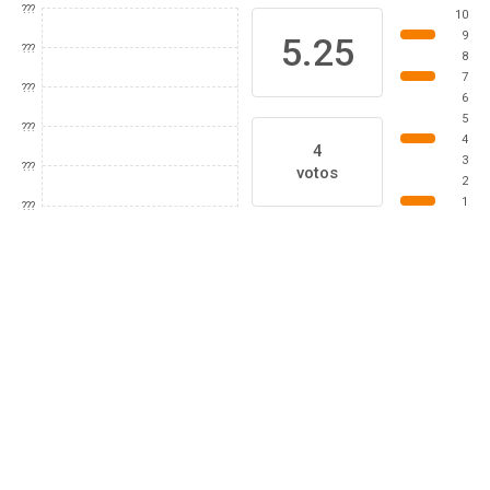
???
10
9
5.25
???
8
7
???
6
5
???
4
4
3
???
votos
2
1
???